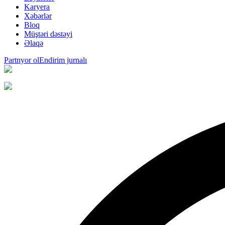
Karyera
Xəbərlər
Bloq
Müştəri dəstəyi
Əlaqə
Partnyor ol
Endirim jurnalı