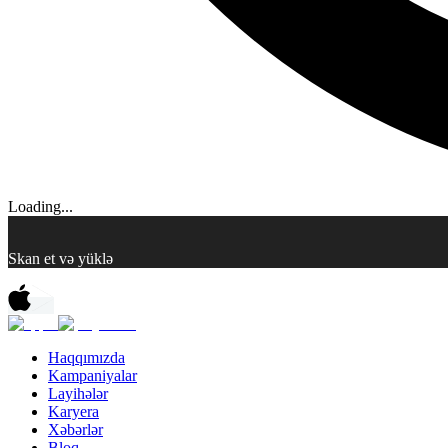
Loading...
Skan et və yüklə
Haqqımızda
Kampaniyalar
Layihələr
Karyera
Xəbərlər
Bloq