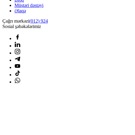
Müştəri dəstəyi
Əlaqə
Çağrı mərkəzi
(012) 924
Sosial şəbəkələrimiz