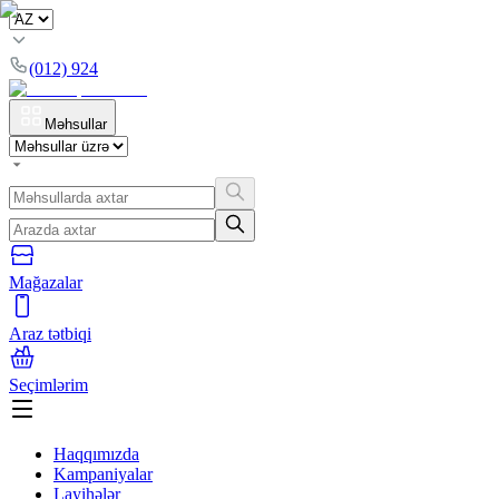
(012) 924
Məhsullar
Mağazalar
Araz tətbiqi
Seçimlərim
Haqqımızda
Kampaniyalar
Layihələr