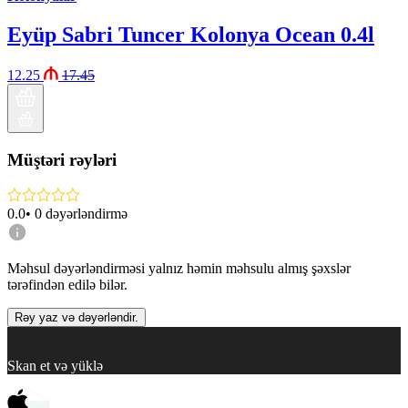
Eyüp Sabri Tuncer Kolonya Ocean 0.4l
12.25
17.45
Müştəri rəyləri
0.0
•
0
dəyərləndirmə
Məhsul dəyərləndirməsi yalnız həmin məhsulu almış şəxslər
tərəfindən edilə bilər.
Rəy yaz və dəyərləndir.
Skan et və yüklə