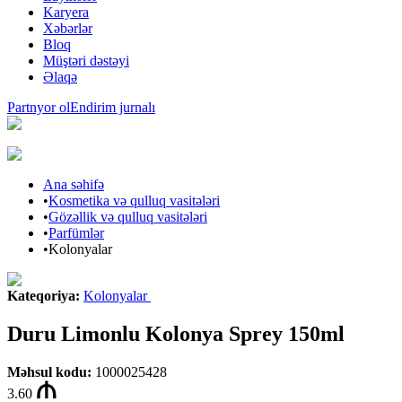
Karyera
Xəbərlər
Bloq
Müştəri dəstəyi
Əlaqə
Partnyor ol
Endirim jurnalı
Ana səhifə
•
Kosmetika və qulluq vasitələri
•
Gözəllik və qulluq vasitələri
•
Parfümlər
•
Kolonyalar
Kateqoriya
:
Kolonyalar
Duru Limonlu Kolonya Sprey 150ml
Məhsul kodu
:
1000025428
3.60