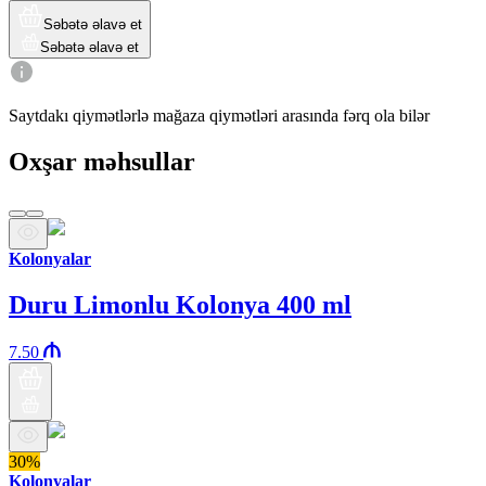
Səbətə əlavə et
Səbətə əlavə et
Saytdakı qiymətlərlə mağaza qiymətləri arasında fərq ola bilər
Oxşar məhsullar
Kolonyalar
Duru Limonlu Kolonya 400 ml
7.50
30%
Kolonyalar