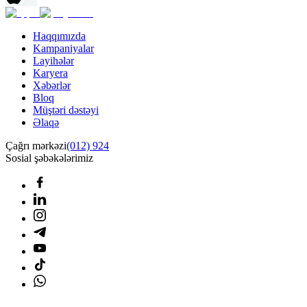
Haqqımızda
Kampaniyalar
Layihələr
Karyera
Xəbərlər
Bloq
Müştəri dəstəyi
Əlaqə
Çağrı mərkəzi
(012) 924
Sosial şəbəkələrimiz