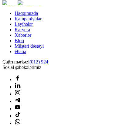
Haqqımızda
Kampaniyalar
Layihələr
Karyera
Xəbərlər
Bloq
Müştəri dəstəyi
Əlaqə
Çağrı mərkəzi
(012) 924
Sosial şəbəkələrimiz