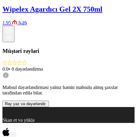
Wipelex Agardıcı Gel 2X 750ml
1.95
5.25
Müştəri rəyləri
0.0
•
0
dəyərləndirmə
Məhsul dəyərləndirməsi yalnız həmin məhsulu almış şəxslər
tərəfindən edilə bilər.
Rəy yaz və dəyərləndir.
Skan et və yüklə