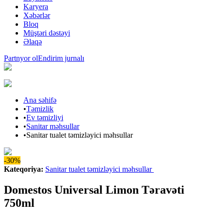
Karyera
Xəbərlər
Bloq
Müştəri dəstəyi
Əlaqə
Partnyor ol
Endirim jurnalı
Ana səhifə
•
Təmizlik
•
Ev təmizliyi
•
Sanitar məhsullar
•
Sanitar tualet təmizləyici məhsullar
-30%
Kateqoriya
:
Sanitar tualet təmizləyici məhsullar
Domestos Universal Limon Təravəti
750ml