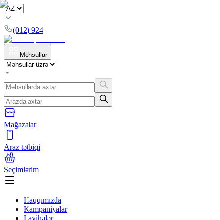
(012) 924
Məhsullar
Mağazalar
Araz tətbiqi
Seçimlərim
Haqqımızda
Kampaniyalar
Layihələr