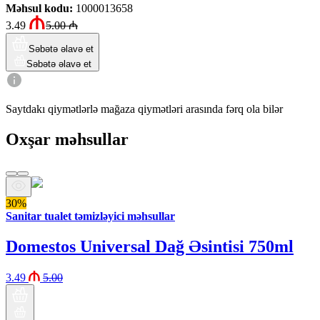
Məhsul kodu
:
1000013658
3.49
5.00
₼
Səbətə əlavə et
Səbətə əlavə et
Saytdakı qiymətlərlə mağaza qiymətləri arasında fərq ola bilər
Oxşar məhsullar
30%
Sanitar tualet təmizləyici məhsullar
Domestos Universal Dağ Əsintisi 750ml
3.49
5.00