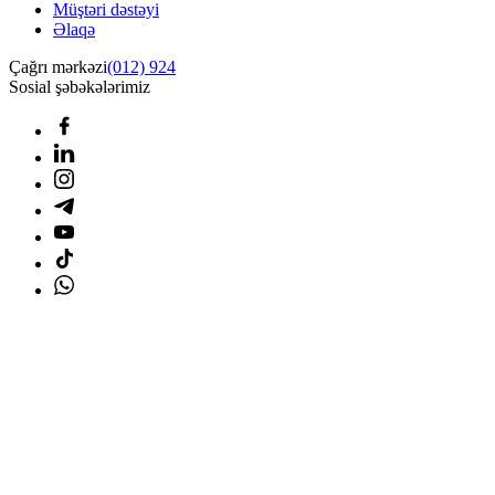
Müştəri dəstəyi
Əlaqə
Çağrı mərkəzi
(012) 924
Sosial şəbəkələrimiz