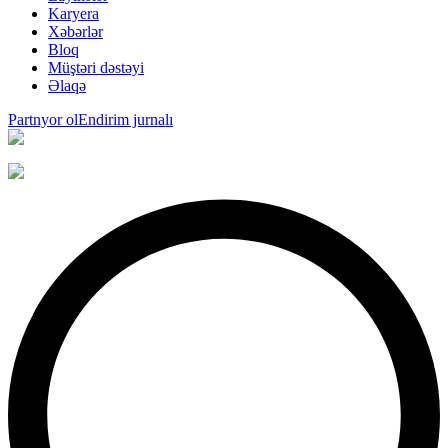
Karyera
Xəbərlər
Bloq
Müştəri dəstəyi
Əlaqə
Partnyor ol
Endirim jurnalı