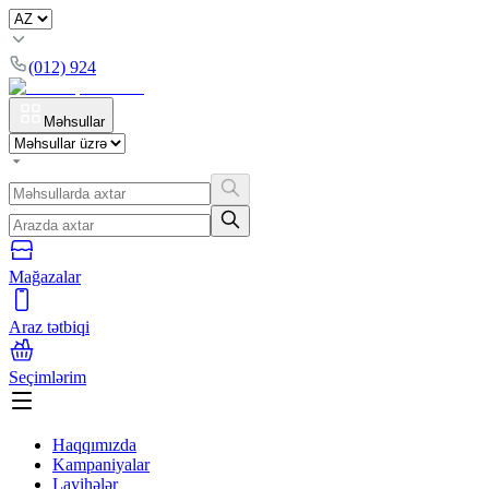
(012) 924
Məhsullar
Mağazalar
Araz tətbiqi
Seçimlərim
Haqqımızda
Kampaniyalar
Layihələr