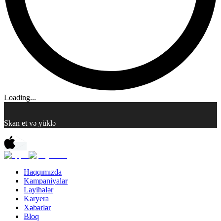
Loading...
Skan et və yüklə
Haqqımızda
Kampaniyalar
Layihələr
Karyera
Xəbərlər
Bloq