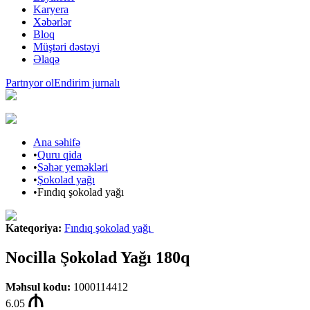
Karyera
Xəbərlər
Bloq
Müştəri dəstəyi
Əlaqə
Partnyor ol
Endirim jurnalı
Ana səhifə
•
Quru qida
•
Səhər yeməkləri
•
Şokolad yağı
•
Fındıq şokolad yağı
Kateqoriya
:
Fındıq şokolad yağı
Nocilla Şokolad Yağı 180q
Məhsul kodu
:
1000114412
6.05