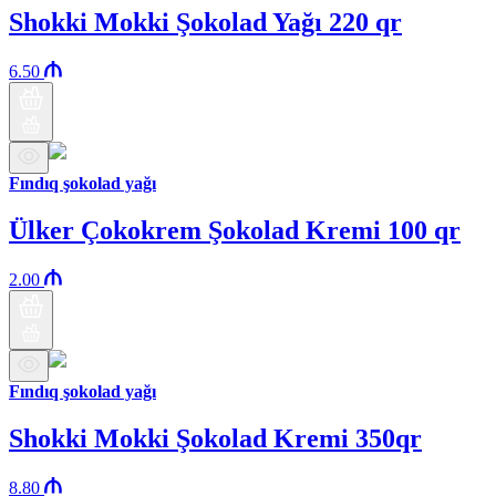
Shokki Mokki Şokolad Yağı 220 qr
6.50
Fındıq şokolad yağı
Ülker Çokokrem Şokolad Kremi 100 qr
2.00
Fındıq şokolad yağı
Shokki Mokki Şokolad Kremi 350qr
8.80