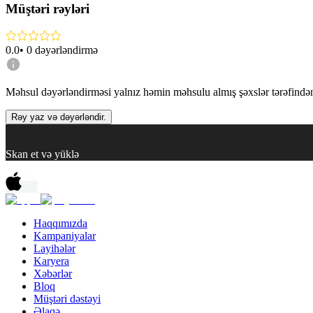
Müştəri rəyləri
0.0
•
0
dəyərləndirmə
Məhsul dəyərləndirməsi yalnız həmin məhsulu almış şəxslər tərəfindən 
Rəy yaz və dəyərləndir.
Skan et və yüklə
Haqqımızda
Kampaniyalar
Layihələr
Karyera
Xəbərlər
Bloq
Müştəri dəstəyi
Əlaqə