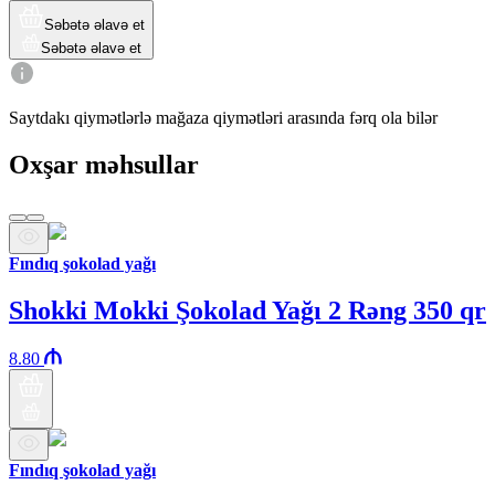
Səbətə əlavə et
Səbətə əlavə et
Saytdakı qiymətlərlə mağaza qiymətləri arasında fərq ola bilər
Oxşar məhsullar
Fındıq şokolad yağı
Shokki Mokki Şokolad Yağı 2 Rəng 350 qr
8.80
Fındıq şokolad yağı