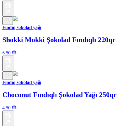
Fındıq şokolad yağı
Shokki Mokki Şokolad Fındıqlı 220qr
6.50
Fındıq şokolad yağı
Choconut Fındıqlı Şokolad Yağı 250qr
4.50