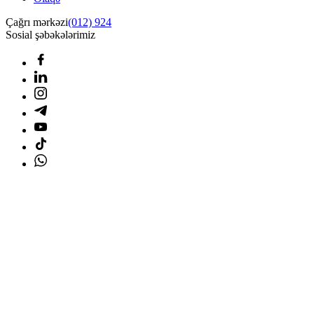
Çağrı mərkəzi
(012) 924
Sosial şəbəkələrimiz
Ana səhifə