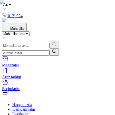
(012) 924
Məhsullar
Mağazalar
Araz tətbiqi
Seçimlərim
Haqqımızda
Kampaniyalar
Layihələr