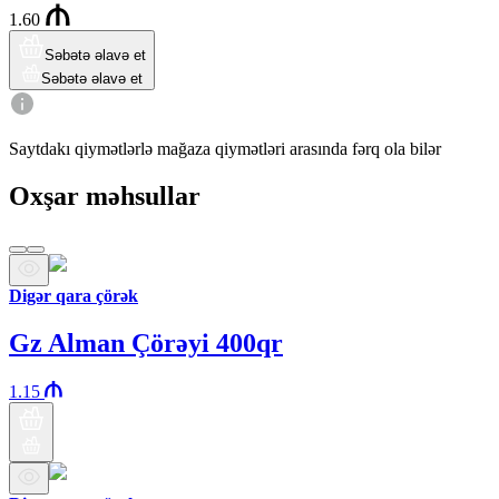
1.60
Səbətə əlavə et
Səbətə əlavə et
Saytdakı qiymətlərlə mağaza qiymətləri arasında fərq ola bilər
Oxşar məhsullar
Digər qara çörək
Gz Alman Çörəyi 400qr
1.15