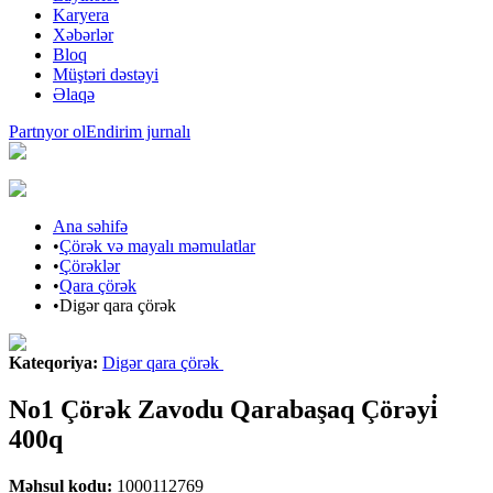
Karyera
Xəbərlər
Bloq
Müştəri dəstəyi
Əlaqə
Partnyor ol
Endirim jurnalı
Ana səhifə
•
Çörək və mayalı məmulatlar
•
Çörəklər
•
Qara çörək
•
Digər qara çörək
Kateqoriya
:
Digər qara çörək
No1 Çörək Zavodu Qarabaşaq Çörəyi̇
400q
Məhsul kodu
:
1000112769