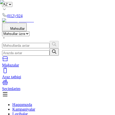
(012) 924
Məhsullar
Mağazalar
Araz tətbiqi
Seçimlərim
Haqqımızda
Kampaniyalar
Layihələr