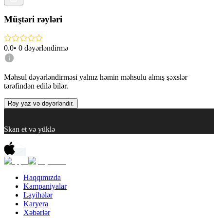
Müştəri rəyləri
0.0
•
0
dəyərləndirmə
Məhsul dəyərləndirməsi yalnız həmin məhsulu almış şəxslər
tərəfindən edilə bilər.
Rəy yaz və dəyərləndir.
Skan et və yüklə
Haqqımızda
Kampaniyalar
Layihələr
Karyera
Xəbərlər