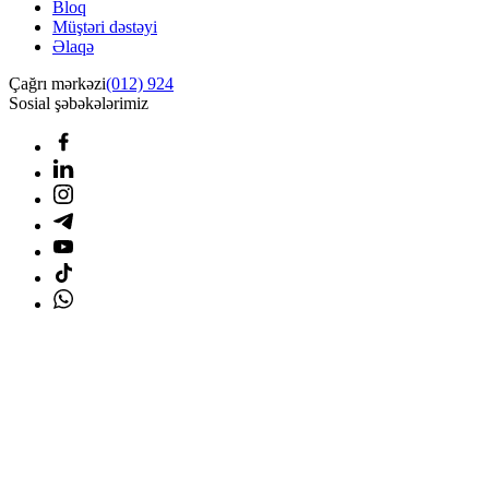
Bloq
Müştəri dəstəyi
Əlaqə
Çağrı mərkəzi
(012) 924
Sosial şəbəkələrimiz