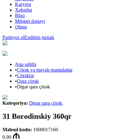
Karyera
Xəbərlər
Bloq
Müştəri dəstəyi
Əlaqə
Partnyor ol
Endirim jurnalı
Ana səhifə
•
Çörək və mayalı məmulatlar
•
Çörəklər
•
Qara çörək
•
Digər qara çörək
Kateqoriya
:
Digər qara çörək
31 Borodinskiy 360qr
Məhsul kodu
:
1000017160
0.90