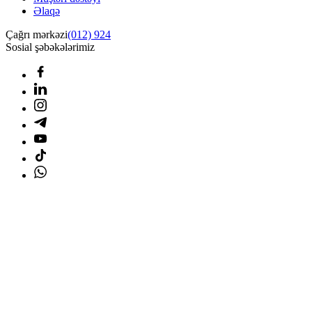
Əlaqə
Çağrı mərkəzi
(012) 924
Sosial şəbəkələrimiz