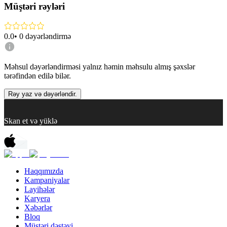
Müştəri rəyləri
0.0
•
0
dəyərləndirmə
Məhsul dəyərləndirməsi yalnız həmin məhsulu almış şəxslər
tərəfindən edilə bilər.
Rəy yaz və dəyərləndir.
Skan et və yüklə
Haqqımızda
Kampaniyalar
Layihələr
Karyera
Xəbərlər
Bloq
Müştəri dəstəyi