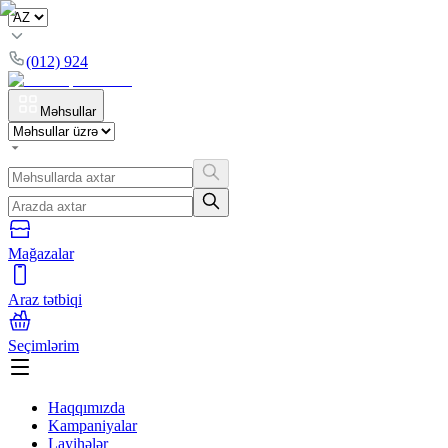
(012) 924
Məhsullar
Mağazalar
Araz tətbiqi
Seçimlərim
Haqqımızda
Kampaniyalar
Layihələr