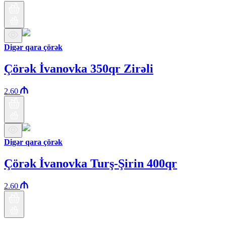
Digər qara çörək
Çörək İvanovka 350qr Zirəli
2.60
Digər qara çörək
Çörək İvanovka Turş-Şirin 400qr
2.60