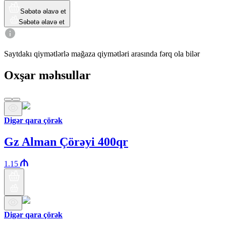
Səbətə əlavə et
Səbətə əlavə et
Saytdakı qiymətlərlə mağaza qiymətləri arasında fərq ola bilər
Oxşar məhsullar
Digər qara çörək
Gz Alman Çörəyi 400qr
1.15
Digər qara çörək