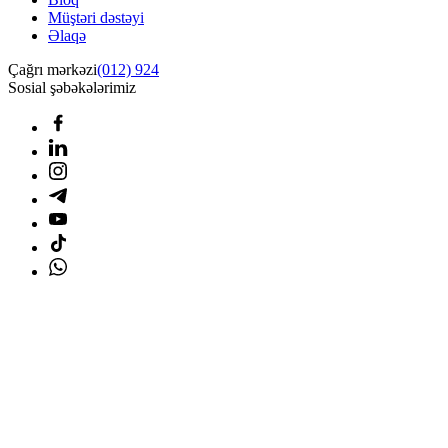
Müştəri dəstəyi
Əlaqə
Çağrı mərkəzi
(012) 924
Sosial şəbəkələrimiz