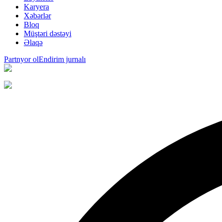
Karyera
Xəbərlər
Bloq
Müştəri dəstəyi
Əlaqə
Partnyor ol
Endirim jurnalı