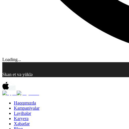
Loading...
Skan et və yüklə
Haqqımızda
Kampaniyalar
Layihələr
Karyera
Xəbərlər
Bloq