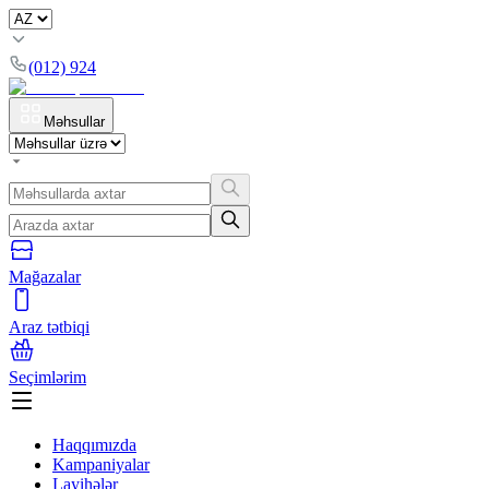
(012) 924
Məhsullar
Mağazalar
Araz tətbiqi
Seçimlərim
Haqqımızda
Kampaniyalar
Layihələr