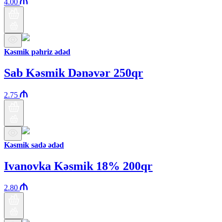
4.00
Kəsmik pəhriz ədəd
Sab Kəsmik Dənəvər 250qr
2.75
Kəsmik sadə ədəd
Ivanovka Kəsmik 18% 200qr
2.80