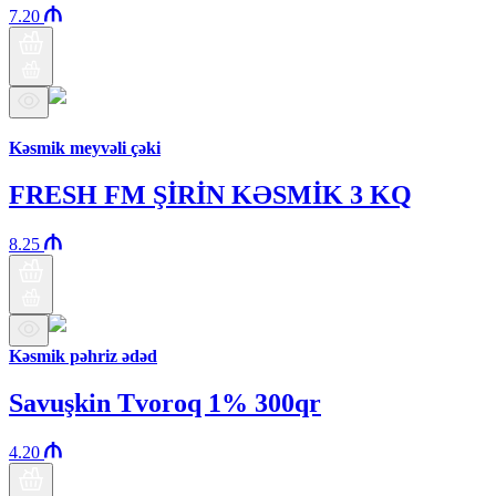
7.20
Araz brendi
Kəsmik meyvəli çəki
FRESH FM ŞİRİN KƏSMİK 3 KQ
8.25
Kəsmik pəhriz ədəd
Savuşkin Tvoroq 1% 300qr
4.20