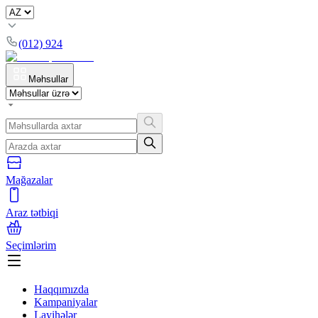
(012) 924
Məhsullar
Mağazalar
Araz tətbiqi
Seçimlərim
Haqqımızda
Kampaniyalar
Layihələr