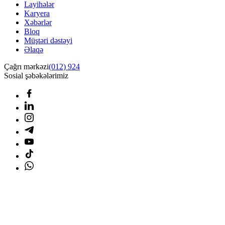
Layihələr
Karyera
Xəbərlər
Bloq
Müştəri dəstəyi
Əlaqə
Çağrı mərkəzi
(012) 924
Sosial şəbəkələrimiz