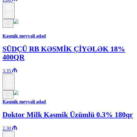
Araz brendi
Kəsmik meyvəli ədəd
SÜDÇÜ RB KƏSMİK ÇİYƏLƏK 18%
400QR
3.35
Kəsmik meyvəli ədəd
Doktor Milk Kəsmik Üzümlü 0.3% 180qr
2.30