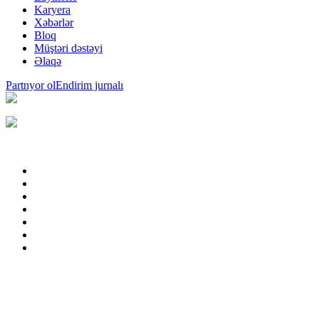
Karyera
Xəbərlər
Bloq
Müştəri dəstəyi
Əlaqə
Partnyor ol
Endirim jurnalı