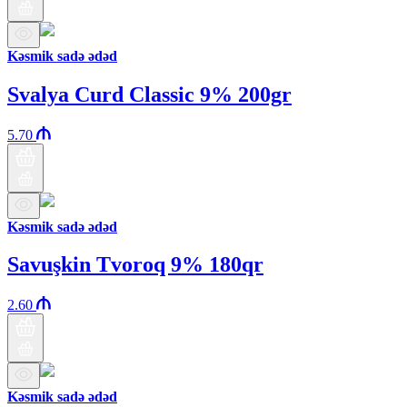
Kəsmik sadə ədəd
Svalya Curd Classic 9% 200gr
5.70
Kəsmik sadə ədəd
Savuşkin Tvoroq 9% 180qr
2.60
Kəsmik sadə ədəd