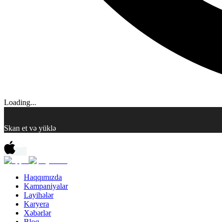
Loading...
Skan et və yüklə
Haqqımızda
Kampaniyalar
Layihələr
Karyera
Xəbərlər
Bloq