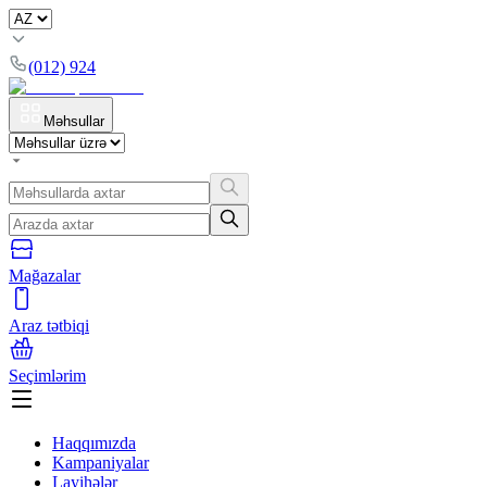
(012) 924
Məhsullar
Mağazalar
Araz tətbiqi
Seçimlərim
Haqqımızda
Kampaniyalar
Layihələr