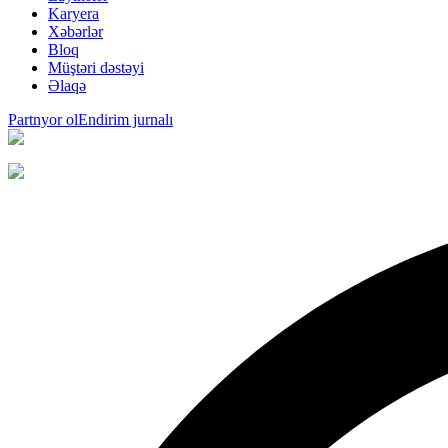
Karyera
Xəbərlər
Bloq
Müştəri dəstəyi
Əlaqə
Partnyor ol
Endirim jurnalı