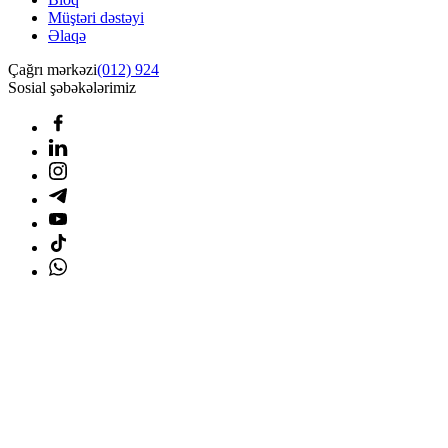
Müştəri dəstəyi
Əlaqə
Çağrı mərkəzi
(012) 924
Sosial şəbəkələrimiz