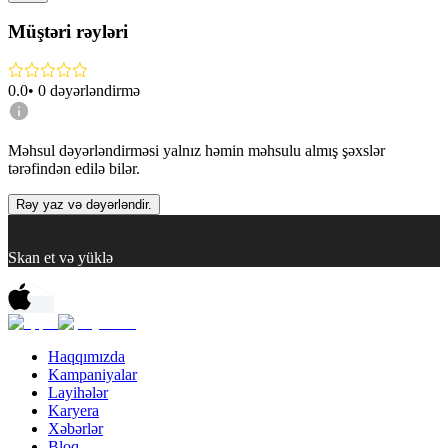
Müştəri rəyləri
0.0
•
0
dəyərləndirmə
Məhsul dəyərləndirməsi yalnız həmin məhsulu almış şəxslər
tərəfindən edilə bilər.
Rəy yaz və dəyərləndir.
Skan et və yüklə
Haqqımızda
Kampaniyalar
Layihələr
Karyera
Xəbərlər
Bloq