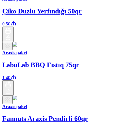
Çiko Duzlu Yerfındığı 50qr
0.50
Araxis paket
LəbuLəb BBQ Fıstıq 75qr
1.40
Araxis paket
Fannuts Araxis Pendirli 60qr