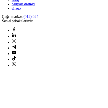
Müştəri dəstəyi
Əlaqə
Çağrı mərkəzi
(012) 924
Sosial şəbəkələrimiz