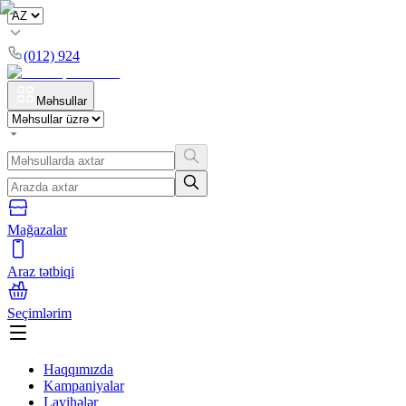
(012) 924
Məhsullar
Mağazalar
Araz tətbiqi
Seçimlərim
Haqqımızda
Kampaniyalar
Layihələr