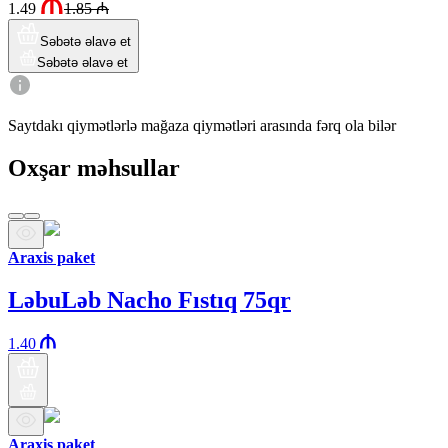
1.49
1.85
₼
Səbətə əlavə et
Səbətə əlavə et
Saytdakı qiymətlərlə mağaza qiymətləri arasında fərq ola bilər
Oxşar məhsullar
Araxis paket
LəbuLəb Nacho Fıstıq 75qr
1.40
Araxis paket