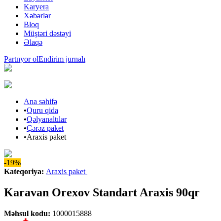
Karyera
Xəbərlər
Bloq
Müştəri dəstəyi
Əlaqə
Partnyor ol
Endirim jurnalı
Ana səhifə
•
Quru qida
•
Qəlyanaltılar
•
Çərəz paket
•
Araxis paket
-19%
Kateqoriya
:
Araxis paket
Karavan Orexov Standart Araxis 90qr
Məhsul kodu
:
1000015888