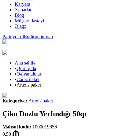
Karyera
Xəbərlər
Bloq
Müştəri dəstəyi
Əlaqə
Partnyor ol
Endirim jurnalı
Ana səhifə
•
Quru qida
•
Qəlyanaltılar
•
Çərəz paket
•
Araxis paket
Kateqoriya
:
Araxis paket
Çiko Duzlu Yerfındığı 50qr
Məhsul kodu
:
1000019856
0.50