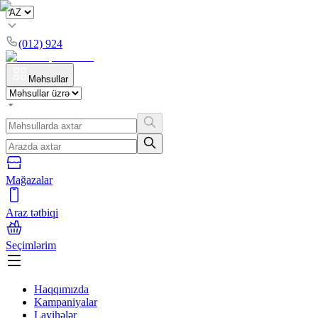
(012) 924
Məhsullar
Mağazalar
Araz tətbiqi
Seçimlərim
Haqqımızda
Kampaniyalar
Layihələr