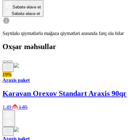
Səbətə əlavə et
Səbətə əlavə et
Saytdakı qiymətlərlə mağaza qiymətləri arasında fərq ola bilər
Oxşar məhsullar
19%
Araxis paket
Karavan Orexov Standart Araxis 90qr
1.49
1.85
Araxis paket