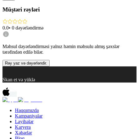
Müştəri rəyləri
0.0
•
0
dəyərləndirmə
Məhsul dəyərləndirməsi yalnız həmin məhsulu almış şəxslər
tərəfindən edilə bilər.
Rəy yaz və dəyərləndir.
Skan et və yüklə
Haqqımızda
Kampaniyalar
Layihələr
Karyera
Xəbərlər
Bloq