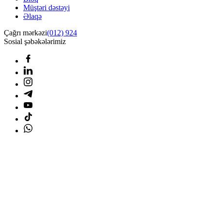
Müştəri dəstəyi
Əlaqə
Çağrı mərkəzi
(012) 924
Sosial şəbəkələrimiz