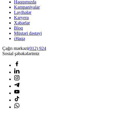
Haqqımızda
Kampaniyalar
Layihələr
Karyera
Xəbərlər
Bloq
Müştəri dəstəyi
Əlaqə
Çağrı mərkəzi
(012) 924
Sosial şəbəkələrimiz