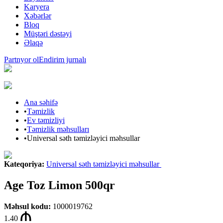
Karyera
Xəbərlər
Bloq
Müştəri dəstəyi
Əlaqə
Partnyor ol
Endirim jurnalı
Ana səhifə
•
Təmizlik
•
Ev təmizliyi
•
Təmizlik məhsulları
•
Universal səth təmizləyici məhsullar
Kateqoriya
:
Universal səth təmizləyici məhsullar
Age Toz Limon 500qr
Məhsul kodu
:
1000019762
1.40