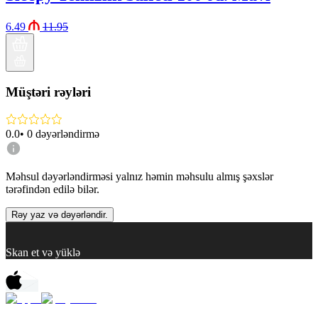
6.49
11.95
Müştəri rəyləri
0.0
•
0
dəyərləndirmə
Məhsul dəyərləndirməsi yalnız həmin məhsulu almış şəxslər
tərəfindən edilə bilər.
Rəy yaz və dəyərləndir.
Skan et və yüklə