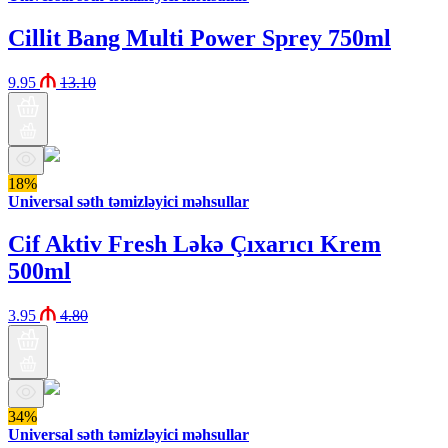
Cillit Bang Multi Power Sprey 750ml
9.95
13.10
18%
Universal səth təmizləyici məhsullar
Cif Aktiv Fresh Ləkə Çıxarıcı Krem
500ml
3.95
4.80
34%
Universal səth təmizləyici məhsullar