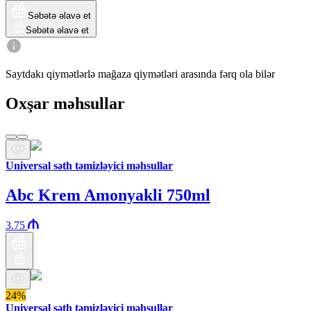
Səbətə əlavə et
Səbətə əlavə et
Saytdakı qiymətlərlə mağaza qiymətləri arasında fərq ola bilər
Oxşar məhsullar
Universal səth təmizləyici məhsullar
Abc Krem Amonyakli 750ml
3.75
24%
Universal səth təmizləyici məhsullar