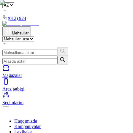
(012) 924
Məhsullar
Mağazalar
Araz tətbiqi
Seçimlərim
Haqqımızda
Kampaniyalar
Layihələr