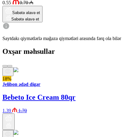
0.55
0.70
₼
Səbətə əlavə et
Səbətə əlavə et
Saytdakı qiymətlərlə mağaza qiymətləri arasında fərq ola bilər
Oxşar məhsullar
18%
Jelibon ədəd digər
Bebeto Ice Cream 80qr
1.39
1.70