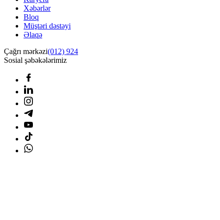
Xəbərlər
Bloq
Müştəri dəstəyi
Əlaqə
Çağrı mərkəzi
(012) 924
Sosial şəbəkələrimiz