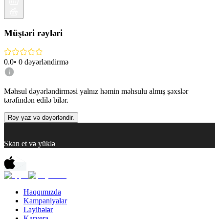
Müştəri rəyləri
0.0
•
0
dəyərləndirmə
Məhsul dəyərləndirməsi yalnız həmin məhsulu almış şəxslər
tərəfindən edilə bilər.
Rəy yaz və dəyərləndir.
Skan et və yüklə
Haqqımızda
Kampaniyalar
Layihələr
Karyera