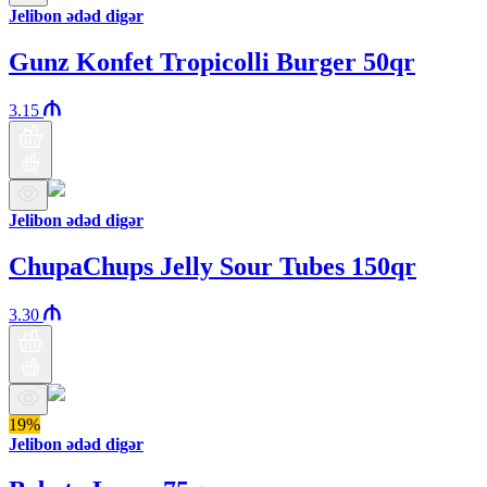
Jelibon ədəd digər
Gunz Konfet Tropicolli Burger 50qr
3.15
Jelibon ədəd digər
ChupaChups Jelly Sour Tubes 150qr
3.30
19%
Jelibon ədəd digər