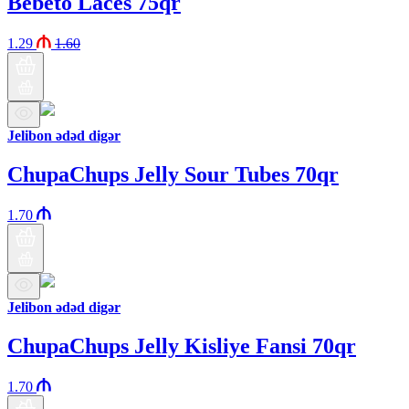
Bebeto Laces 75qr
1.29
1.60
Jelibon ədəd digər
ChupaChups Jelly Sour Tubes 70qr
1.70
Jelibon ədəd digər
ChupaChups Jelly Kisliye Fansi 70qr
1.70