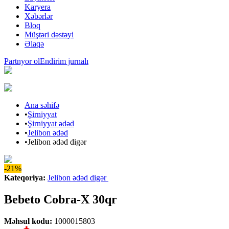
Karyera
Xəbərlər
Bloq
Müştəri dəstəyi
Əlaqə
Partnyor ol
Endirim jurnalı
Ana səhifə
•
Şirniyyat
•
Şirniyyat ədəd
•
Jelibon ədəd
•
Jelibon ədəd digər
-21%
Kateqoriya
:
Jelibon ədəd digər
Bebeto Cobra-X 30qr
Məhsul kodu
:
1000015803