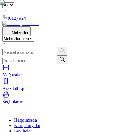
(012) 924
Məhsullar
Mağazalar
Araz tətbiqi
Seçimlərim
Haqqımızda
Kampaniyalar
Layihələr