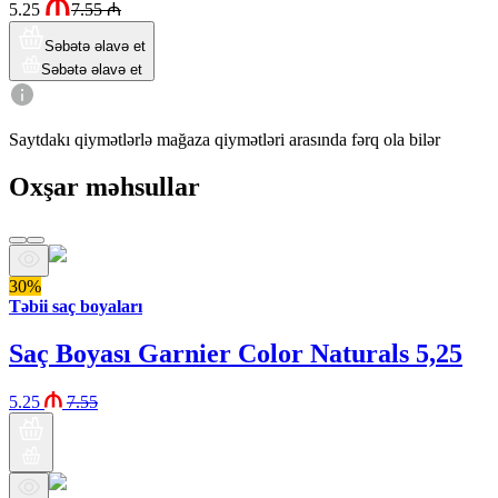
5.25
7.55
₼
Səbətə əlavə et
Səbətə əlavə et
Saytdakı qiymətlərlə mağaza qiymətləri arasında fərq ola bilər
Oxşar məhsullar
30%
Təbii saç boyaları
Saç Boyası Garnier Color Naturals 5,25
5.25
7.55