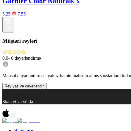
Garnier Color Naturals 3
5.25
7.55
Müştəri rəyləri
0.0
•
0
dəyərləndirmə
Məhsul dəyərləndirməsi yalnız həmin məhsulu almış şəxslər tərəfindən 
Rəy yaz və dəyərləndir.
Skan et və yüklə
Haqqımızda