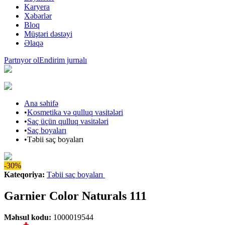
Karyera
Xəbərlər
Bloq
Müştəri dəstəyi
Əlaqə
Partnyor ol
Endirim jurnalı
Ana səhifə
•
Kosmetika və qulluq vasitələri
•
Saç üçün qulluq vasitələri
•
Saç boyaları
•
Təbii saç boyaları
-30%
Kateqoriya
:
Təbii saç boyaları
Garnier Color Naturals 111
Məhsul kodu
:
1000019544