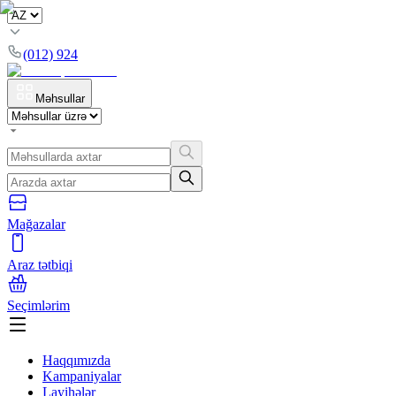
(012) 924
Məhsullar
Mağazalar
Araz tətbiqi
Seçimlərim
Haqqımızda
Kampaniyalar
Layihələr