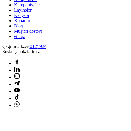
Kampaniyalar
Layihələr
Karyera
Xəbərlər
Bloq
Müştəri dəstəyi
Əlaqə
Çağrı mərkəzi
(012) 924
Sosial şəbəkələrimiz