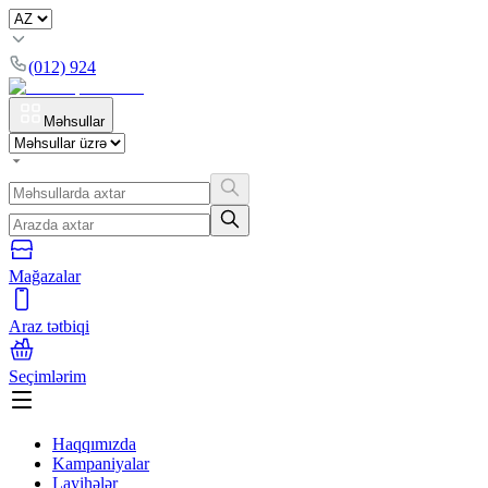
(012) 924
Məhsullar
Mağazalar
Araz tətbiqi
Seçimlərim
Haqqımızda
Kampaniyalar
Layihələr