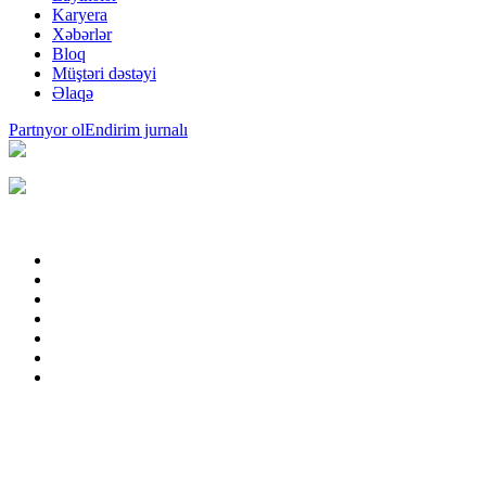
Karyera
Xəbərlər
Bloq
Müştəri dəstəyi
Əlaqə
Partnyor ol
Endirim jurnalı