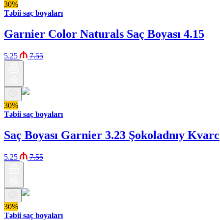
30%
Təbii saç boyaları
Garnier Color Naturals Saç Boyası 4.15
5.25
7.55
30%
Təbii saç boyaları
Saç Boyası Garnier 3.23 Şokoladnıy Kvarc
5.25
7.55
30%
Təbii saç boyaları