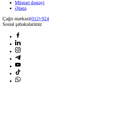
Müştəri dəstəyi
Əlaqə
Çağrı mərkəzi
(012) 924
Sosial şəbəkələrimiz