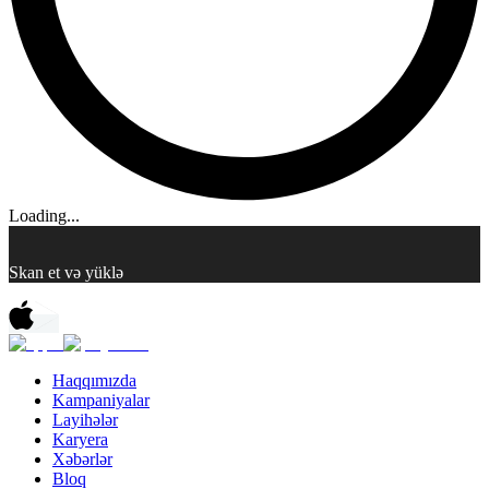
Loading...
Skan et və yüklə
Haqqımızda
Kampaniyalar
Layihələr
Karyera
Xəbərlər
Bloq