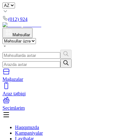
(012) 924
Məhsullar
Mağazalar
Araz tətbiqi
Seçimlərim
Haqqımızda
Kampaniyalar
Layihələr