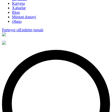
Karyera
Xəbərlər
Bloq
Müştəri dəstəyi
Əlaqə
Partnyor ol
Endirim jurnalı