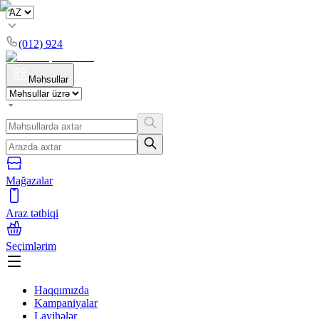
(012) 924
Məhsullar
Mağazalar
Araz tətbiqi
Seçimlərim
Haqqımızda
Kampaniyalar
Layihələr