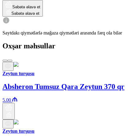
Səbətə əlavə et
Səbətə əlavə et
Saytdakı qiymətlərlə mağaza qiymətləri arasında fərq ola bilər
Oxşar məhsullar
Zeytun turşusu
Absheron Tumsuz Qara Zeytun 370 qr
5.00
Zeytun turşusu