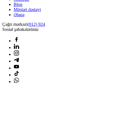
Bloq
Müştəri dəstəyi
Əlaqə
Çağrı mərkəzi
(012) 924
Sosial şəbəkələrimiz