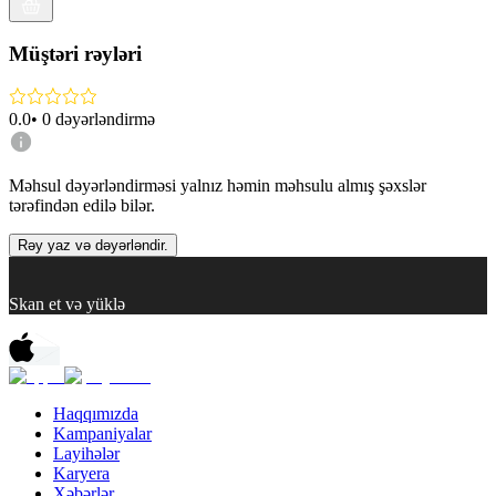
Müştəri rəyləri
0.0
•
0
dəyərləndirmə
Məhsul dəyərləndirməsi yalnız həmin məhsulu almış şəxslər
tərəfindən edilə bilər.
Rəy yaz və dəyərləndir.
Skan et və yüklə
Haqqımızda
Kampaniyalar
Layihələr
Karyera
Xəbərlər