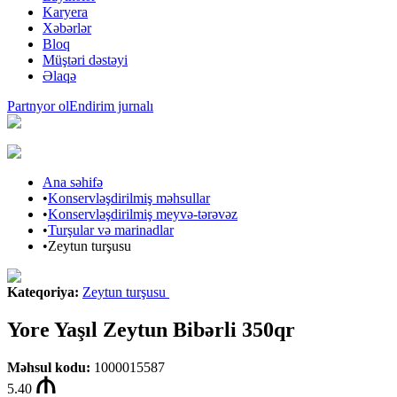
Karyera
Xəbərlər
Bloq
Müştəri dəstəyi
Əlaqə
Partnyor ol
Endirim jurnalı
Ana səhifə
•
Konservləşdirilmiş məhsullar
•
Konservləşdirilmiş meyvə-tərəvəz
•
Turşular və marinadlar
•
Zeytun turşusu
Kateqoriya
:
Zeytun turşusu
Yore Yaşıl Zeytun Bibərli 350qr
Məhsul kodu
:
1000015587
5.40