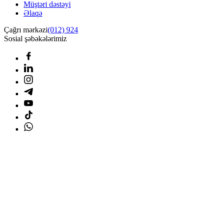
Müştəri dəstəyi
Əlaqə
Çağrı mərkəzi
(012) 924
Sosial şəbəkələrimiz