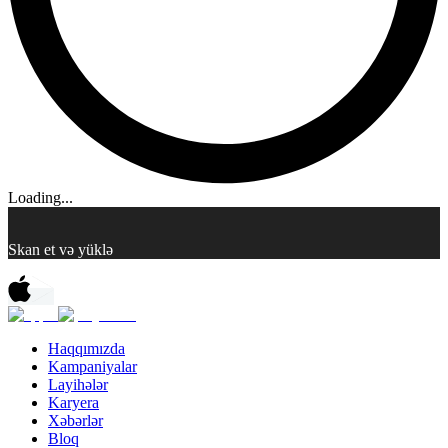
Loading...
Skan et və yüklə
Haqqımızda
Kampaniyalar
Layihələr
Karyera
Xəbərlər
Bloq