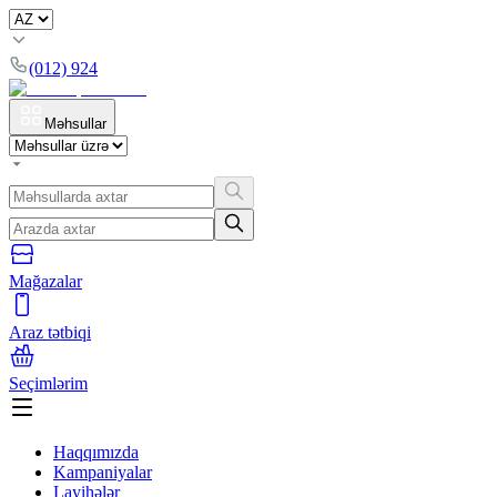
(012) 924
Məhsullar
Mağazalar
Araz tətbiqi
Seçimlərim
Haqqımızda
Kampaniyalar
Layihələr