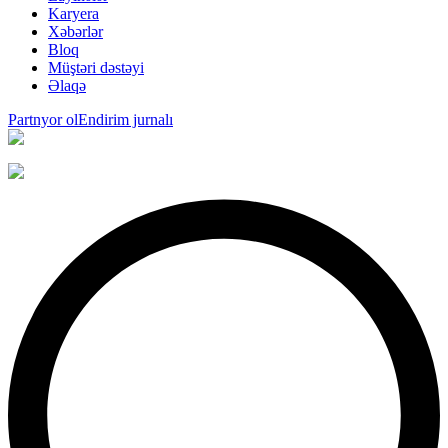
Karyera
Xəbərlər
Bloq
Müştəri dəstəyi
Əlaqə
Partnyor ol
Endirim jurnalı