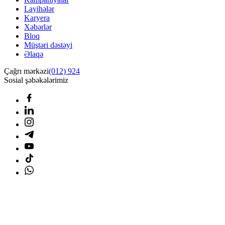
Layihələr
Karyera
Xəbərlər
Bloq
Müştəri dəstəyi
Əlaqə
Çağrı mərkəzi
(012) 924
Sosial şəbəkələrimiz