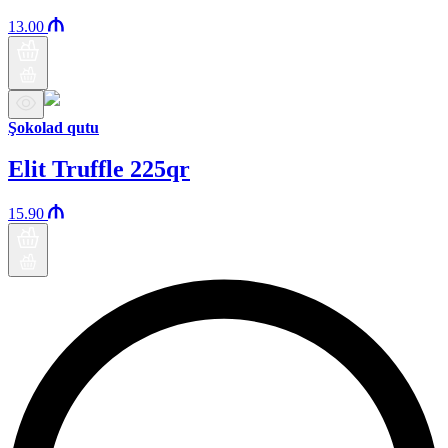
13.00
Şokolad qutu
Elit Truffle 225qr
15.90