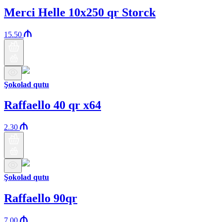
Merci Helle 10x250 qr Storck
15.50
Şokolad qutu
Raffaello 40 qr x64
2.30
Şokolad qutu
Raffaello 90qr
7.00