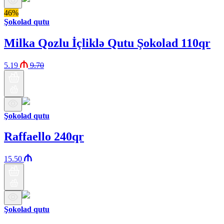
46%
Şokolad qutu
Milka Qozlu İçliklə Qutu Şokolad 110qr
5.19
9.70
Şokolad qutu
Raffaello 240qr
15.50
Şokolad qutu