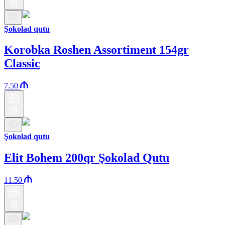
Şokolad qutu
Korobka Roshen Assortiment 154gr
Classic
7.50
Şokolad qutu
Elit Bohem 200qr Şokolad Qutu
11.50