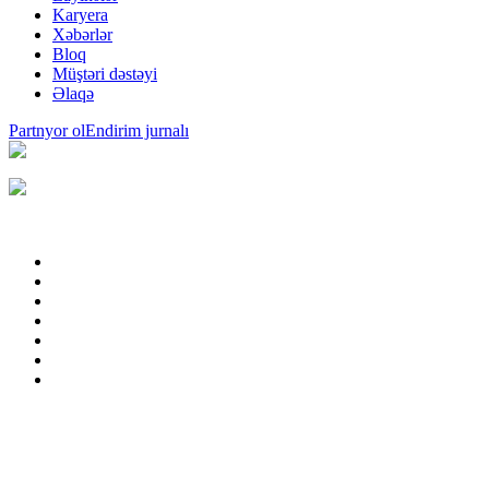
Karyera
Xəbərlər
Bloq
Müştəri dəstəyi
Əlaqə
Partnyor ol
Endirim jurnalı