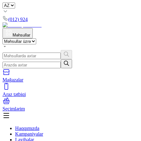
(012) 924
Məhsullar
Mağazalar
Araz tətbiqi
Seçimlərim
Haqqımızda
Kampaniyalar
Layihələr