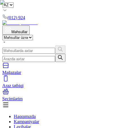
(012) 924
Məhsullar
Mağazalar
Araz tətbiqi
Seçimlərim
Haqqımızda
Kampaniyalar
Layihələr