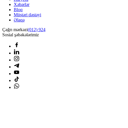
Xəbərlər
Bloq
Müştəri dəstəyi
Əlaqə
Çağrı mərkəzi
(012) 924
Sosial şəbəkələrimiz