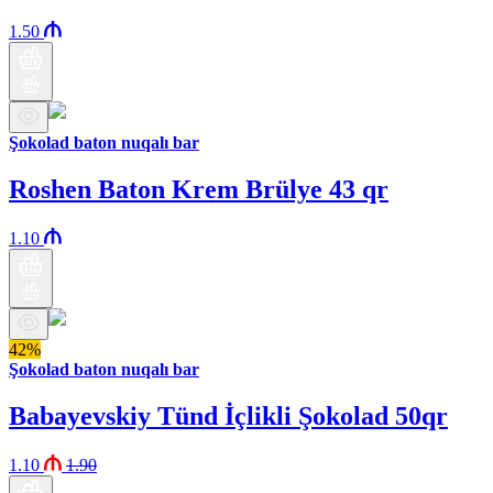
1.50
Şokolad baton nuqalı bar
Roshen Baton Krem Brülye 43 qr
1.10
42%
Şokolad baton nuqalı bar
Babayevskiy Tünd İçlikli Şokolad 50qr
1.10
1.90