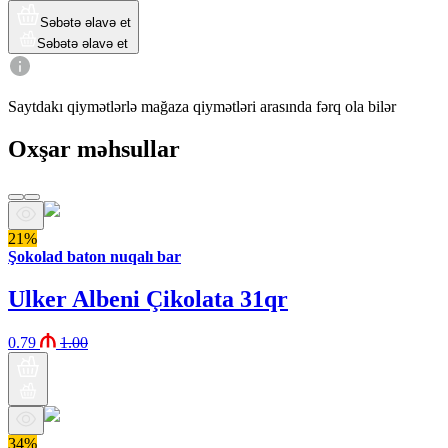
Səbətə əlavə et
Səbətə əlavə et
Saytdakı qiymətlərlə mağaza qiymətləri arasında fərq ola bilər
Oxşar məhsullar
21%
Şokolad baton nuqalı bar
Ulker Albeni Çikolata 31qr
0.79
1.00
34%