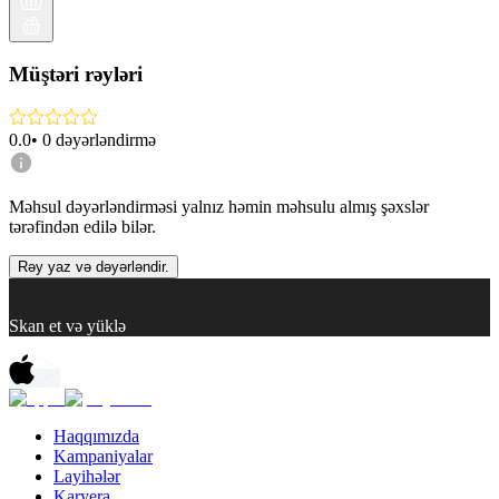
Müştəri rəyləri
0.0
•
0
dəyərləndirmə
Məhsul dəyərləndirməsi yalnız həmin məhsulu almış şəxslər
tərəfindən edilə bilər.
Rəy yaz və dəyərləndir.
Skan et və yüklə
Haqqımızda
Kampaniyalar
Layihələr
Karyera