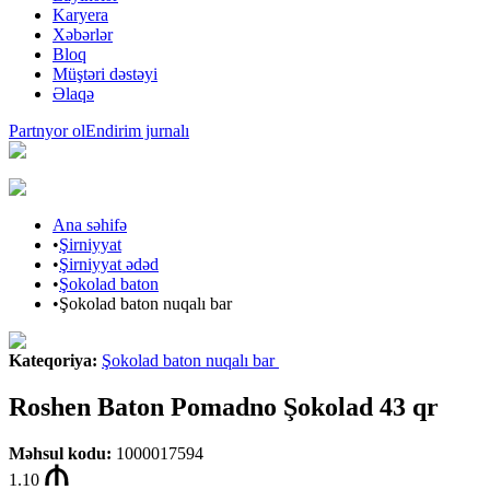
Karyera
Xəbərlər
Bloq
Müştəri dəstəyi
Əlaqə
Partnyor ol
Endirim jurnalı
Ana səhifə
•
Şirniyyat
•
Şirniyyat ədəd
•
Şokolad baton
•
Şokolad baton nuqalı bar
Kateqoriya
:
Şokolad baton nuqalı bar
Roshen Baton Pomadno Şokolad 43 qr
Məhsul kodu
:
1000017594
1.10