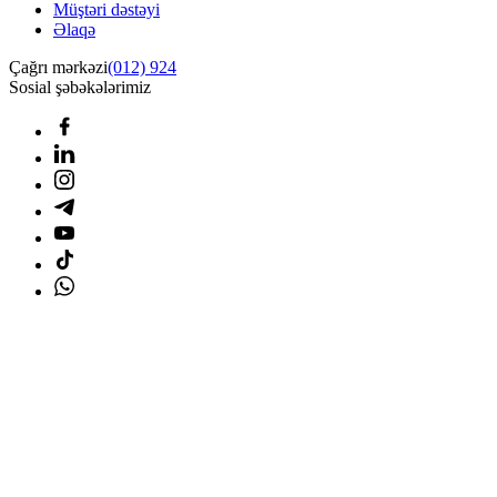
Müştəri dəstəyi
Əlaqə
Çağrı mərkəzi
(012) 924
Sosial şəbəkələrimiz