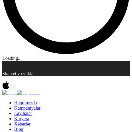
Loading...
Skan et və yüklə
Haqqımızda
Kampaniyalar
Layihələr
Karyera
Xəbərlər
Bloq