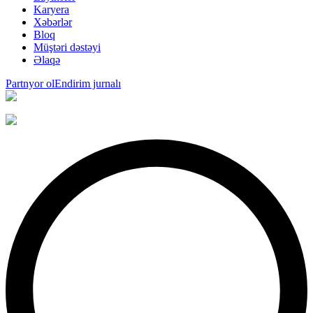
Karyera
Xəbərlər
Bloq
Müştəri dəstəyi
Əlaqə
Partnyor ol
Endirim jurnalı