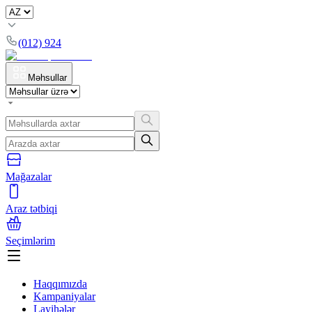
(012) 924
Məhsullar
Mağazalar
Araz tətbiqi
Seçimlərim
Haqqımızda
Kampaniyalar
Layihələr