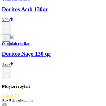
Doritos Acılı 130qr
3.90
Qarğıdalı çipsiləri
Doritos Naço 130 qr
3.90
Müştəri rəyləri
0.0
•
0
dəyərləndirmə