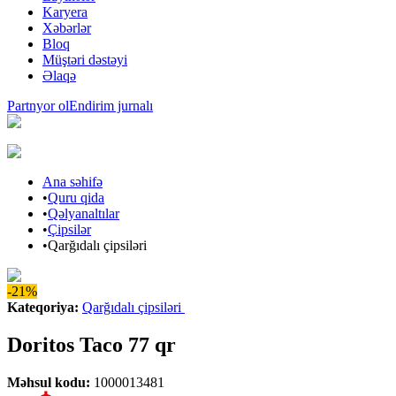
Karyera
Xəbərlər
Bloq
Müştəri dəstəyi
Əlaqə
Partnyor ol
Endirim jurnalı
Ana səhifə
•
Quru qida
•
Qəlyanaltılar
•
Çipsilər
•
Qarğıdalı çipsiləri
-21%
Kateqoriya
:
Qarğıdalı çipsiləri
Doritos Taco 77 qr
Məhsul kodu
:
1000013481