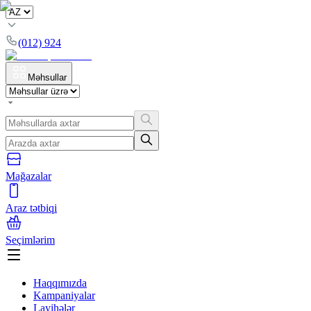
(012) 924
Məhsullar
Mağazalar
Araz tətbiqi
Seçimlərim
Haqqımızda
Kampaniyalar
Layihələr