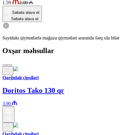
1.59
2.00
₼
Səbətə əlavə et
Səbətə əlavə et
Saytdakı qiymətlərlə mağaza qiymətləri arasında fərq ola bilər
Oxşar məhsullar
Qarğıdalı çipsiləri
Doritos Tako 130 qr
3.90
Qarğıdalı çipsiləri