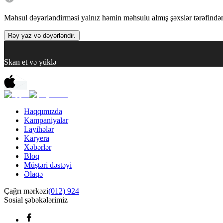
Məhsul dəyərləndirməsi yalnız həmin məhsulu almış şəxslər tərəfindən 
Rəy yaz və dəyərləndir.
Skan et və yüklə
Haqqımızda
Kampaniyalar
Layihələr
Karyera
Xəbərlər
Bloq
Müştəri dəstəyi
Əlaqə
Çağrı mərkəzi
(012) 924
Sosial şəbəkələrimiz