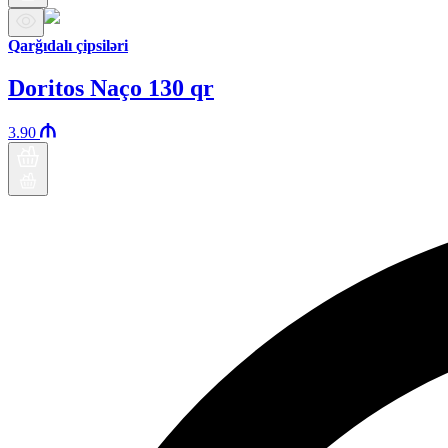
Qarğıdalı çipsiləri
Doritos Naço 130 qr
3.90