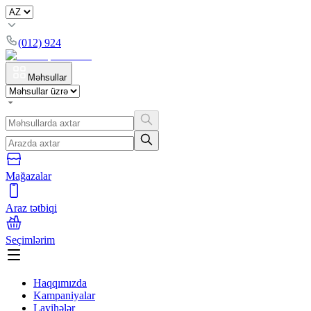
(012) 924
Məhsullar
Mağazalar
Araz tətbiqi
Seçimlərim
Haqqımızda
Kampaniyalar
Layihələr