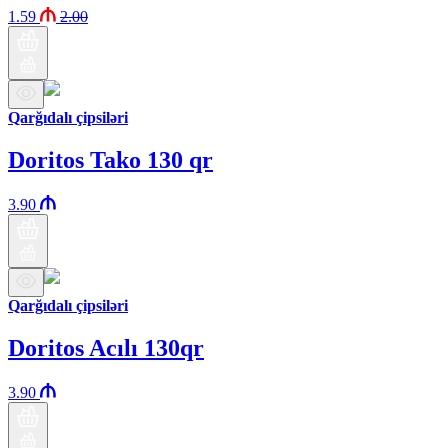
1.59
2.00
Qarğıdalı çipsiləri
Doritos Tako 130 qr
3.90
Qarğıdalı çipsiləri
Doritos Acılı 130qr
3.90