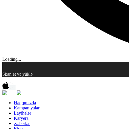
Loading...
Skan et və yüklə
Haqqımızda
Kampaniyalar
Layihələr
Karyera
Xəbərlər
Bloq