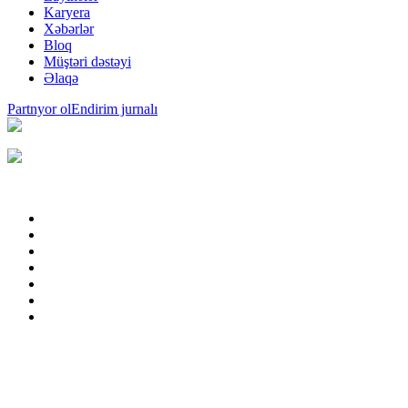
Karyera
Xəbərlər
Bloq
Müştəri dəstəyi
Əlaqə
Partnyor ol
Endirim jurnalı