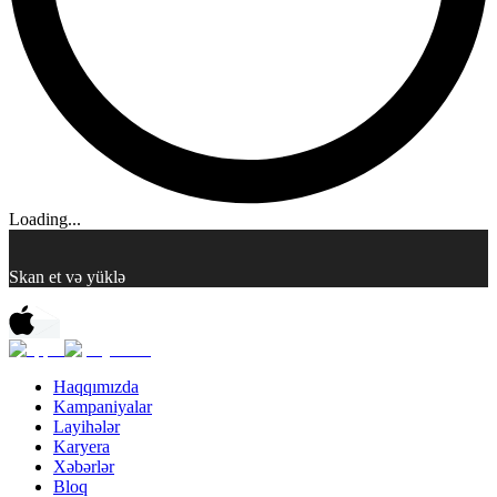
Loading...
Skan et və yüklə
Haqqımızda
Kampaniyalar
Layihələr
Karyera
Xəbərlər
Bloq