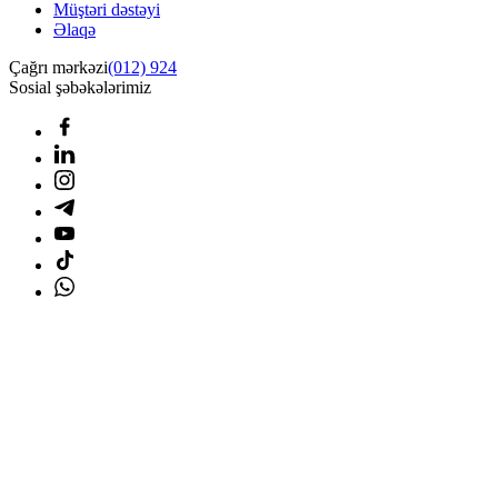
Müştəri dəstəyi
Əlaqə
Çağrı mərkəzi
(012) 924
Sosial şəbəkələrimiz