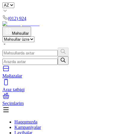
(012) 924
Məhsullar
Mağazalar
Araz tətbiqi
Seçimlərim
Haqqımızda
Kampaniyalar
Layihələr