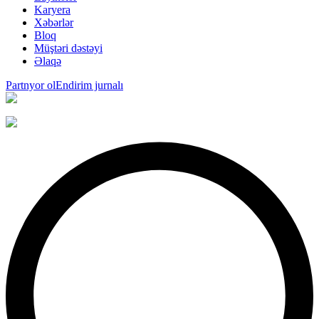
Karyera
Xəbərlər
Bloq
Müştəri dəstəyi
Əlaqə
Partnyor ol
Endirim jurnalı