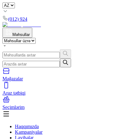
(012) 924
Məhsullar
Mağazalar
Araz tətbiqi
Seçimlərim
Haqqımızda
Kampaniyalar
Layihələr