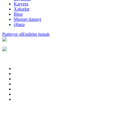
Karyera
Xəbərlər
Bloq
Müştəri dəstəyi
Əlaqə
Partnyor ol
Endirim jurnalı