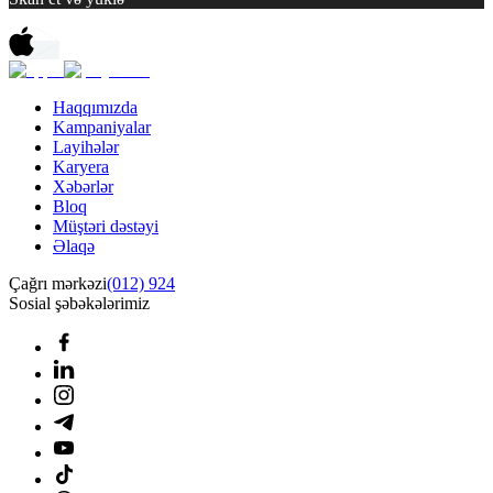
Haqqımızda
Kampaniyalar
Layihələr
Karyera
Xəbərlər
Bloq
Müştəri dəstəyi
Əlaqə
Çağrı mərkəzi
(012) 924
Sosial şəbəkələrimiz