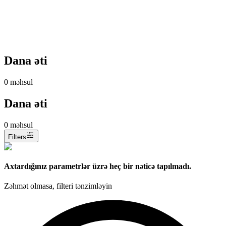
Dana əti
0
məhsul
Dana əti
0
məhsul
Filters
Axtardığınız parametrlər üzrə heç bir nəticə tapılmadı.
Zəhmət olmasa, filteri tənzimləyin