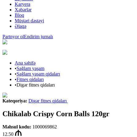
Karyera
Xəbərlər
Bloq
Müştəri dəstəyi
Əlaqə
Partnyor ol
Endirim jurnalı
Ana səhifə
•
Sağlam yaşam
•
Sağlam yaşam qidaları
•
Fitnes qidaları
•
Digər fitnes qidaları
Kateqoriya
:
Digər fitnes qidaları
Chikalab Crispy Corn Balls 120gr
Məhsul kodu
:
1000069862
12.50