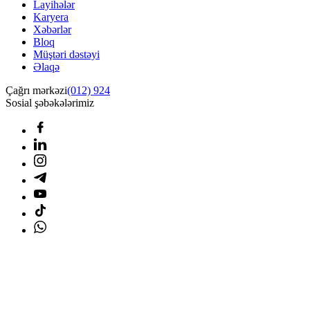
Layihələr
Karyera
Xəbərlər
Bloq
Müştəri dəstəyi
Əlaqə
Çağrı mərkəzi
(012) 924
Sosial şəbəkələrimiz