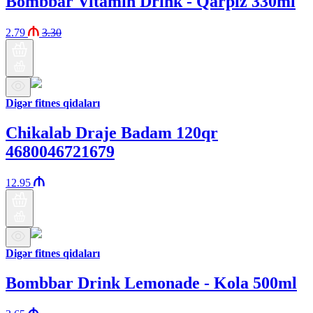
Bombbar Vitamin Drink - Qarpız 330ml
2.79
3.30
Digər fitnes qidaları
Chikalab Draje Badam 120qr
4680046721679
12.95
Digər fitnes qidaları
Bombbar Drink Lemonade - Kola 500ml