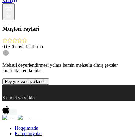
3.65
Müştəri rəyləri
0.0
•
0
dəyərləndirmə
Məhsul dəyərləndirməsi yalnız həmin məhsulu almış şəxslər
tərəfindən edilə bilər.
Rəy yaz və dəyərləndir.
Skan et və yüklə
Haqqımızda
Kampaniyalar