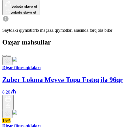
Səbətə əlavə et
Səbətə əlavə et
Saytdakı qiymətlərlə mağaza qiymətləri arasında fərq ola bilər
Oxşar məhsullar
Digər fitnes qidaları
Zuber Lokma Meyvə Topu Fıstıq ilə 96qr
8.20
15%
Digər fitnes qidaları