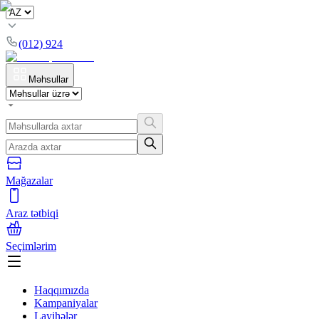
(012) 924
Məhsullar
Mağazalar
Araz tətbiqi
Seçimlərim
Haqqımızda
Kampaniyalar
Layihələr