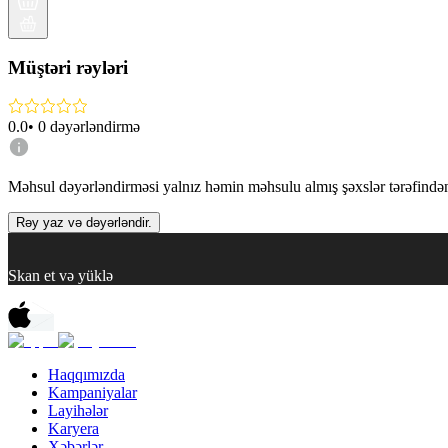
Müştəri rəyləri
0.0
•
0
dəyərləndirmə
Məhsul dəyərləndirməsi yalnız həmin məhsulu almış şəxslər tərəfindən 
Rəy yaz və dəyərləndir.
Skan et və yüklə
Haqqımızda
Kampaniyalar
Layihələr
Karyera
Xəbərlər