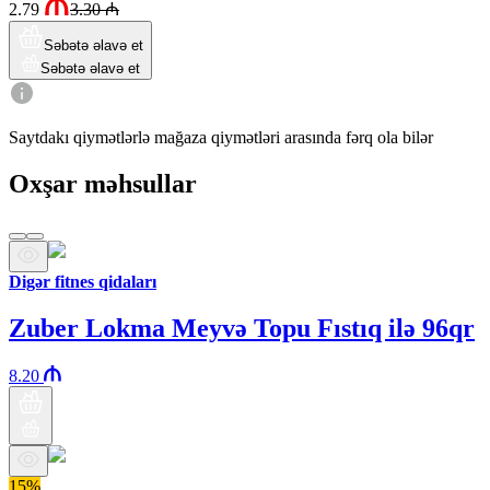
2.79
3.30
₼
Səbətə əlavə et
Səbətə əlavə et
Saytdakı qiymətlərlə mağaza qiymətləri arasında fərq ola bilər
Oxşar məhsullar
Digər fitnes qidaları
Zuber Lokma Meyvə Topu Fıstıq ilə 96qr
8.20
15%