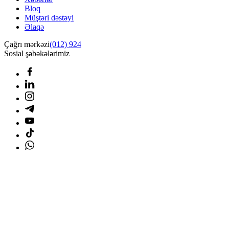
Bloq
Müştəri dəstəyi
Əlaqə
Çağrı mərkəzi
(012) 924
Sosial şəbəkələrimiz