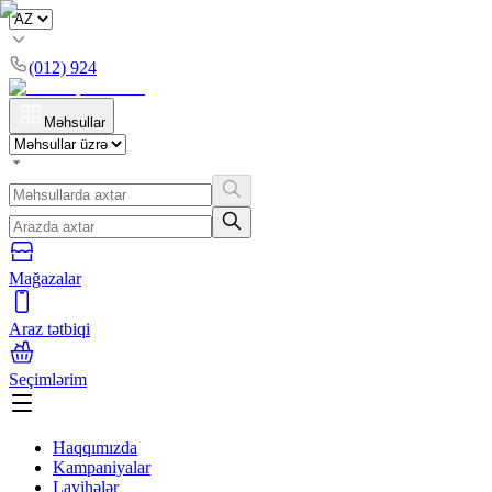
(012) 924
Məhsullar
Mağazalar
Araz tətbiqi
Seçimlərim
Haqqımızda
Kampaniyalar
Layihələr