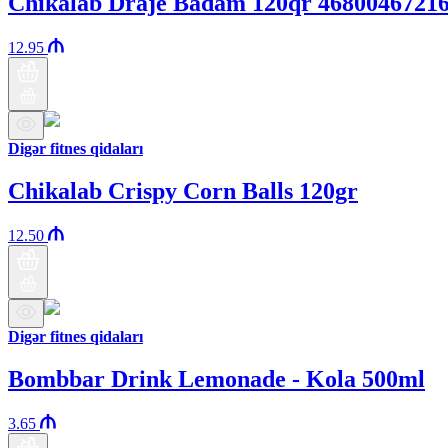
Chikalab Draje Badam 120qr 4680046721
12.95
Digər fitnes qidaları
Chikalab Crispy Corn Balls 120gr
12.50
Digər fitnes qidaları
Bombbar Drink Lemonade - Kola 500ml
3.65