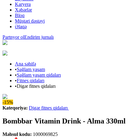
Karyera
Xəbərlər
Bloq
Müştəri dəstəyi
Əlaqə
Partnyor ol
Endirim jurnalı
Ana səhifə
•
Sağlam yaşam
•
Sağlam yaşam qidaları
•
Fitnes qidaları
•
Digər fitnes qidaları
-15%
Kateqoriya
:
Digər fitnes qidaları
Bombbar Vitamin Drink - Alma 330ml
Məhsul kodu
:
1000069825