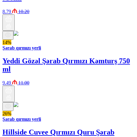
8.79
10.20
14%
Şərab qırmızı yerli
Yeddi Gözəl Şərab Qırmızı Kəmturş 750
ml
9.49
11.00
26%
Şərab qırmızı yerli
Hillside Cuvee Qırmızı Quru Şərab