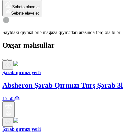
Səbətə əlavə et
Səbətə əlavə et
Saytdakı qiymətlərlə mağaza qiymətləri arasında fərq ola bilər
Oxşar məhsullar
Şərab qırmızı yerli
Absheron Şərab Qırmızı Turş Şərab 3l
15.50
Şərab qırmızı yerli