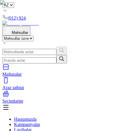
(012) 924
Məhsullar
Mağazalar
Araz tətbiqi
Seçimlərim
Haqqımızda
Kampaniyalar
Layihələr