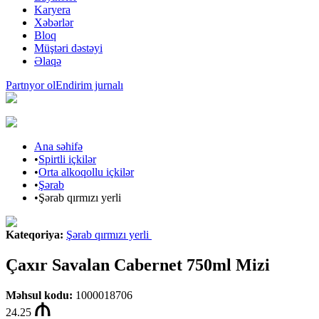
Karyera
Xəbərlər
Bloq
Müştəri dəstəyi
Əlaqə
Partnyor ol
Endirim jurnalı
Ana səhifə
•
Spirtli içkilər
•
Orta alkoqollu içkilər
•
Şərab
•
Şərab qırmızı yerli
Kateqoriya
:
Şərab qırmızı yerli
Çaxır Savalan Cabernet 750ml Mizi
Məhsul kodu
:
1000018706
24.25