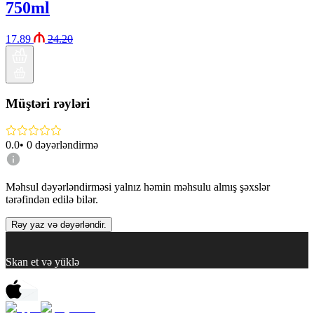
750ml
17.89
24.20
Müştəri rəyləri
0.0
•
0
dəyərləndirmə
Məhsul dəyərləndirməsi yalnız həmin məhsulu almış şəxslər
tərəfindən edilə bilər.
Rəy yaz və dəyərləndir.
Skan et və yüklə