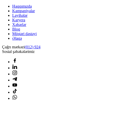
Haqqımızda
Kampaniyalar
Layihələr
Karyera
Xəbərlər
Bloq
Müştəri dəstəyi
Əlaqə
Çağrı mərkəzi
(012) 924
Sosial şəbəkələrimiz