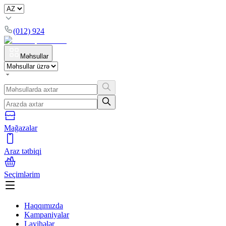
(012) 924
Məhsullar
Mağazalar
Araz tətbiqi
Seçimlərim
Haqqımızda
Kampaniyalar
Layihələr