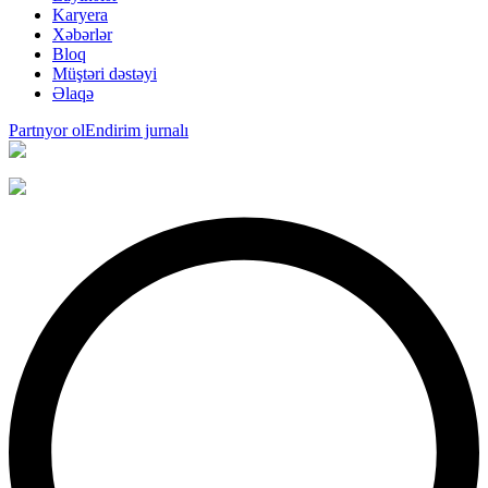
Karyera
Xəbərlər
Bloq
Müştəri dəstəyi
Əlaqə
Partnyor ol
Endirim jurnalı