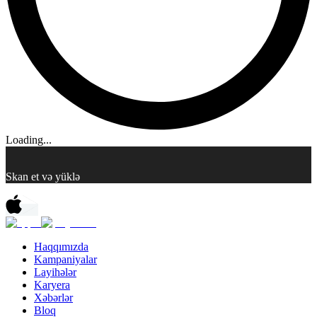
Loading...
Skan et və yüklə
Haqqımızda
Kampaniyalar
Layihələr
Karyera
Xəbərlər
Bloq