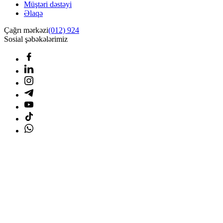
Müştəri dəstəyi
Əlaqə
Çağrı mərkəzi
(012) 924
Sosial şəbəkələrimiz