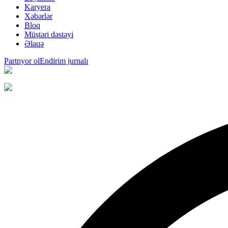
Karyera
Xəbərlər
Bloq
Müştəri dəstəyi
Əlaqə
Partnyor ol
Endirim jurnalı