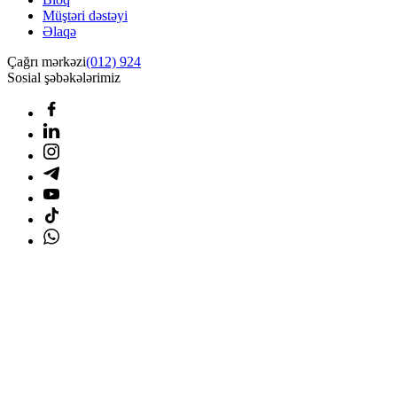
Müştəri dəstəyi
Əlaqə
Çağrı mərkəzi
(012) 924
Sosial şəbəkələrimiz