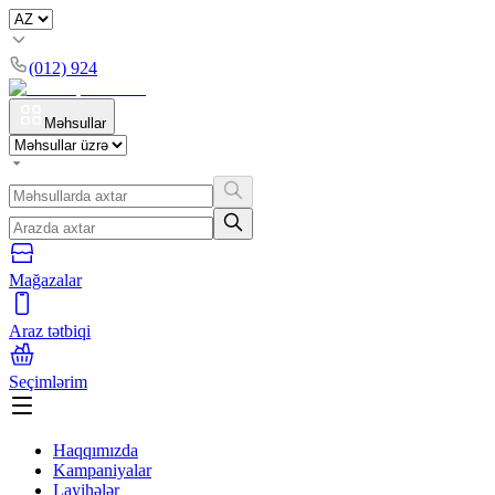
(012) 924
Məhsullar
Mağazalar
Araz tətbiqi
Seçimlərim
Haqqımızda
Kampaniyalar
Layihələr