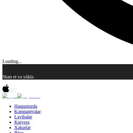
Loading...
Skan et və yüklə
Haqqımızda
Kampaniyalar
Layihələr
Karyera
Xəbərlər
Bloq