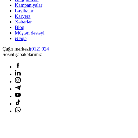
Kampaniyalar
Layihələr
Karyera
Xəbərlər
Bloq
Müştəri dəstəyi
Əlaqə
Çağrı mərkəzi
(012) 924
Sosial şəbəkələrimiz