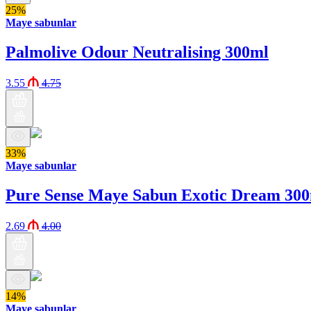
25%
Maye sabunlar
Palmolive Odour Neutralising 300ml
3.55
4.75
33%
Maye sabunlar
Pure Sense Maye Sabun Exotic Dream 30
2.69
4.00
14%
Maye sabunlar