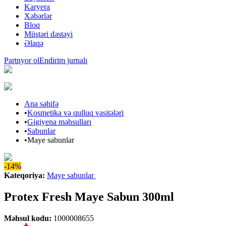
Karyera
Xəbərlər
Bloq
Müştəri dəstəyi
Əlaqə
Partnyor ol
Endirim jurnalı
Ana səhifə
•
Kosmetika və qulluq vasitələri
•
Gigiyena məhsulları
•
Sabunlar
•
Maye sabunlar
-14%
Kateqoriya
:
Maye sabunlar
Protex Fresh Maye Sabun 300ml
Məhsul kodu
:
1000008655