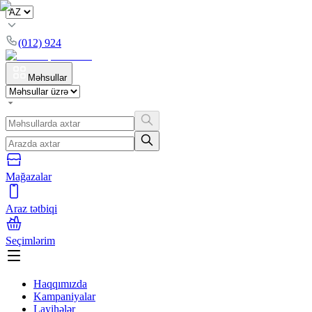
(012) 924
Məhsullar
Mağazalar
Araz tətbiqi
Seçimlərim
Haqqımızda
Kampaniyalar
Layihələr