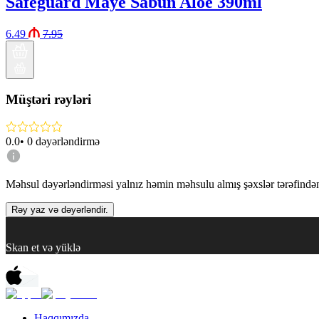
Safeguard Maye Sabun Aloe 390ml
6.49
7.95
Müştəri rəyləri
0.0
•
0
dəyərləndirmə
Məhsul dəyərləndirməsi yalnız həmin məhsulu almış şəxslər tərəfindən 
Rəy yaz və dəyərləndir.
Skan et və yüklə
Haqqımızda