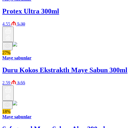
Protex Ultra 300ml
4.55
5.30
27%
Maye sabunlar
Duru Kokos Ekstraktlı Maye Sabun 300ml
2.59
3.55
18%
Maye sabunlar