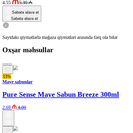
4.55
5.30
₼
Səbətə əlavə et
Səbətə əlavə et
Saytdakı qiymətlərlə mağaza qiymətləri arasında fərq ola bilər
Oxşar məhsullar
33%
Maye sabunlar
Pure Sense Maye Sabun Breeze 300ml
2.69
4.00