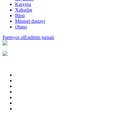
Karyera
Xəbərlər
Bloq
Müştəri dəstəyi
Əlaqə
Partnyor ol
Endirim jurnalı