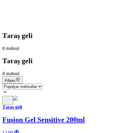
Təraş geli
8
məhsul
Təraş geli
8
məhsul
Filters
Təraş geli
Fusion Gel Sensitive 200ml
12.90