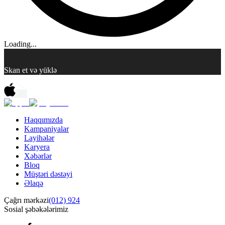
Loading...
Skan et və yüklə
Haqqımızda
Kampaniyalar
Layihələr
Karyera
Xəbərlər
Bloq
Müştəri dəstəyi
Əlaqə
Çağrı mərkəzi
(012) 924
Sosial şəbəkələrimiz