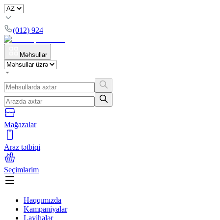
(012) 924
Məhsullar
Mağazalar
Araz tətbiqi
Seçimlərim
Haqqımızda
Kampaniyalar
Layihələr