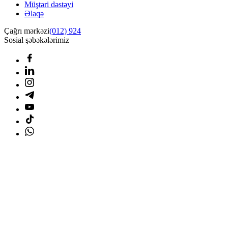
Müştəri dəstəyi
Əlaqə
Çağrı mərkəzi
(012) 924
Sosial şəbəkələrimiz