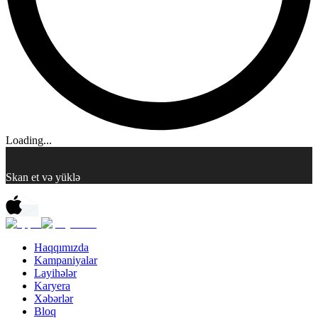
Loading...
Skan et və yüklə
Haqqımızda
Kampaniyalar
Layihələr
Karyera
Xəbərlər
Bloq