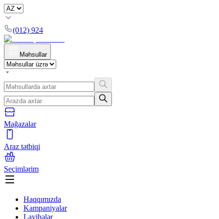
(012) 924
Məhsullar
Mağazalar
Araz tətbiqi
Seçimlərim
Haqqımızda
Kampaniyalar
Layihələr