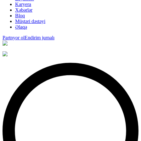
Karyera
Xəbərlər
Bloq
Müştəri dəstəyi
Əlaqə
Partnyor ol
Endirim jurnalı