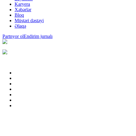
Karyera
Xəbərlər
Bloq
Müştəri dəstəyi
Əlaqə
Partnyor ol
Endirim jurnalı