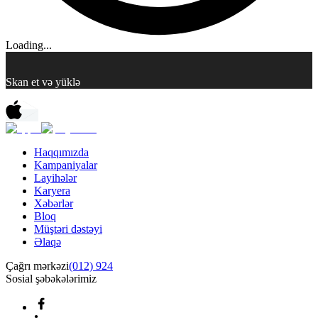
Loading...
Skan et və yüklə
Haqqımızda
Kampaniyalar
Layihələr
Karyera
Xəbərlər
Bloq
Müştəri dəstəyi
Əlaqə
Çağrı mərkəzi
(012) 924
Sosial şəbəkələrimiz