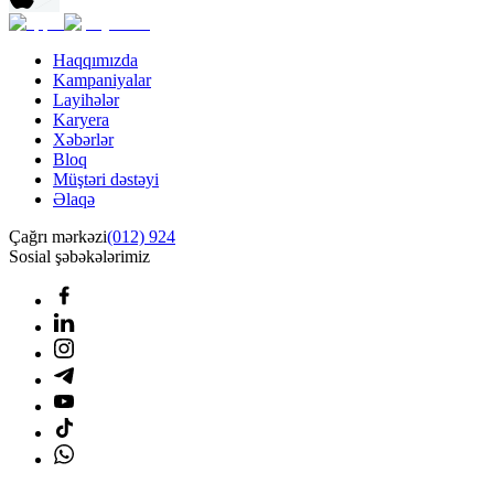
Haqqımızda
Kampaniyalar
Layihələr
Karyera
Xəbərlər
Bloq
Müştəri dəstəyi
Əlaqə
Çağrı mərkəzi
(012) 924
Sosial şəbəkələrimiz