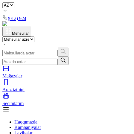
(012) 924
Məhsullar
Mağazalar
Araz tətbiqi
Seçimlərim
Haqqımızda
Kampaniyalar
Layihələr