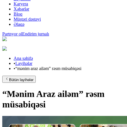
Karyera
Xəbərlər
Bloq
Müştəri dəstəyi
Əlaqə
Partnyor ol
Endirim jurnalı
Ana səhifə
•
Layihələr
•
“mənim araz ailəm” rəsm müsabiqəsi
Bütün layihələr
“Mənim Araz ailəm” rəsm
müsabiqəsi