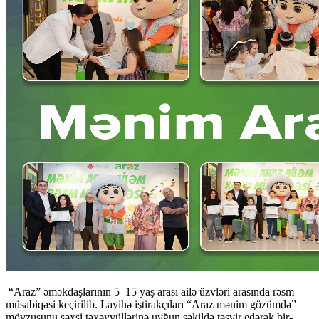
“Araz” əməkdaşlarının 5–15 yaş arası ailə üzvləri arasında rəsm
müsabiqəsi keçirilib. Layihə iştirakçıları “Araz mənim gözümdə”
mövzusunu şəxsi təxəyyüllərinə uyğun şəkildə təsvir edərək bir-