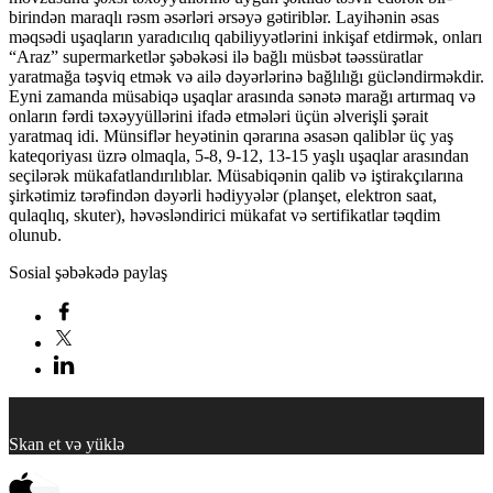
birindən maraqlı rəsm əsərləri ərsəyə gətiriblər. Layihənin əsas
məqsədi uşaqların yaradıcılıq qabiliyyətlərini inkişaf etdirmək, onları
“Araz” supermarketlər şəbəkəsi ilə bağlı müsbət təəssüratlar
yaratmağa təşviq etmək və ailə dəyərlərinə bağlılığı gücləndirməkdir.
Eyni zamanda müsabiqə uşaqlar arasında sənətə marağı artırmaq və
onların fərdi təxəyyüllərini ifadə etmələri üçün əlverişli şərait
yaratmaq idi. Münsiflər heyətinin qərarına əsasən qaliblər üç yaş
kateqoriyası üzrə olmaqla, 5-8, 9-12, 13-15 yaşlı uşaqlar arasından
seçilərək mükafatlandırılıblar. Müsabiqənin qalib və iştirakçılarına
şirkətimiz tərəfindən dəyərli hədiyyələr (planşet, elektron saat,
qulaqlıq, skuter), həvəsləndirici mükafat və sertifikatlar təqdim
olunub.
Sosial şəbəkədə paylaş
Skan et və yüklə