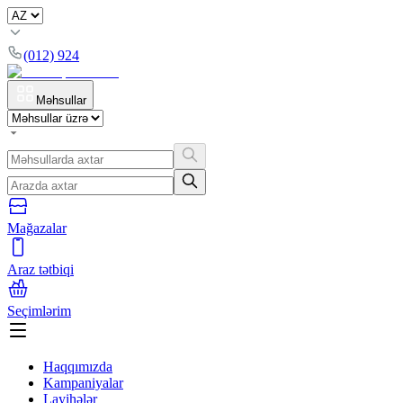
(012) 924
Məhsullar
Mağazalar
Araz tətbiqi
Seçimlərim
Haqqımızda
Kampaniyalar
Layihələr