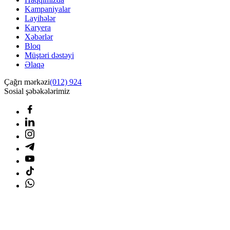
Kampaniyalar
Layihələr
Karyera
Xəbərlər
Bloq
Müştəri dəstəyi
Əlaqə
Çağrı mərkəzi
(012) 924
Sosial şəbəkələrimiz