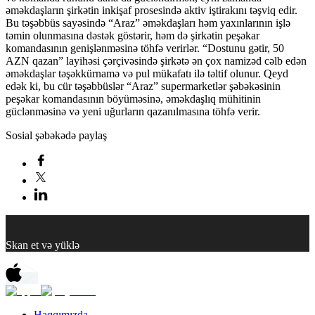
əməkdaşların şirkətin inkişaf prosesində aktiv iştirakını təşviq edir.
Bu təşəbbüs sayəsində “Araz” əməkdaşları həm yaxınlarının işlə
təmin olunmasına dəstək göstərir, həm də şirkətin peşəkar
komandasının genişlənməsinə töhfə verirlər. “Dostunu gətir, 50
AZN qazan” layihəsi çərçivəsində şirkətə ən çox namizəd cəlb edən
əməkdaşlar təşəkkürnamə və pul mükafatı ilə təltif olunur. Qeyd
edək ki, bu cür təşəbbüslər “Araz” supermarketlər şəbəkəsinin
peşəkar komandasının böyüməsinə, əməkdaşlıq mühitinin
güclənməsinə və yeni uğurların qazanılmasına töhfə verir.
Sosial şəbəkədə paylaş
Skan et və yüklə
Haqqımızda