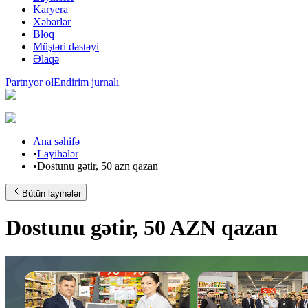
Karyera
Xəbərlər
Bloq
Müştəri dəstəyi
Əlaqə
Partnyor ol
Endirim jurnalı
Ana səhifə
•
Layihələr
•
Dostunu gətir, 50 azn qazan
Bütün layihələr
Dostunu gətir, 50 AZN qazan