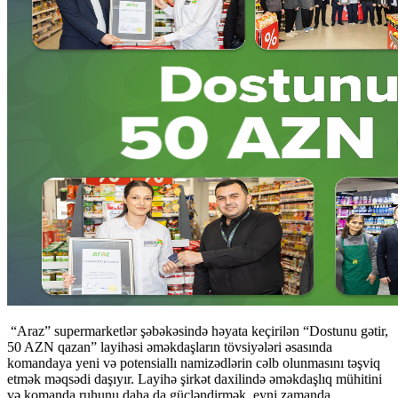
“Araz” supermarketlər şəbəkəsində həyata keçirilən “Dostunu gətir,
50 AZN qazan” layihəsi əməkdaşların tövsiyələri əsasında
komandaya yeni və potensiallı namizədlərin cəlb olunmasını təşviq
etmək məqsədi daşıyır. Layihə şirkət daxilində əməkdaşlıq mühitini
və komanda ruhunu daha da gücləndirmək, eyni zamanda