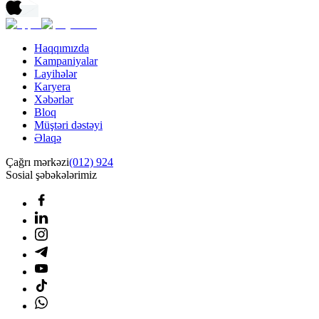
Haqqımızda
Kampaniyalar
Layihələr
Karyera
Xəbərlər
Bloq
Müştəri dəstəyi
Əlaqə
Çağrı mərkəzi
(012) 924
Sosial şəbəkələrimiz