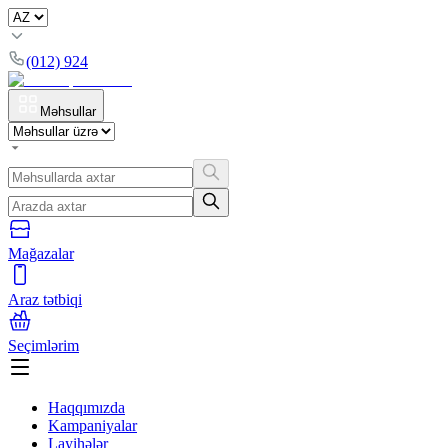
(012) 924
Məhsullar
Mağazalar
Araz tətbiqi
Seçimlərim
Haqqımızda
Kampaniyalar
Layihələr