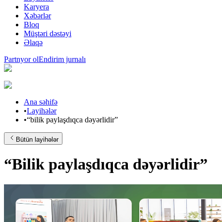
Karyera
Xəbərlər
Bloq
Müştəri dəstəyi
Əlaqə
Partnyor ol
Endirim jurnalı
Ana səhifə
•
Layihələr
•
“bilik paylaşdıqca dəyərlidir”
Bütün layihələr
“Bilik paylaşdıqca dəyərlidir”