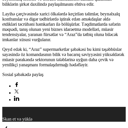
biliklərin şirkət daxilində paylaşılmasını ehtiva edir.
Layihə çərçivəsində xarici ölkələrdə keçirilən təlimlər, beynəlxalq
konfranslar və digər tədbirlərdə iştirak edən əməkdaşlar əldə
etdikləri təcrübəni həmkarları ilə bölüşürlər. Təqdimatlarda səfərin
məqsədi, tanış olunan yeni biznes idarəetmə modelləri, müasir
tendensiyalar, yaranan fürsətlər və “Araz”da tətbiq oluna biləcək
imkanlar xüsusi vurğulanır.
Qeyd edək ki, “Araz” supermarketlər şəbəkəsi bu kimi təşəbbüslər
sayəsində öz komandasının bilik və bacarıq səviyyəsini yüksəldərək
müasir pərakəndə sektorunun tələblərinə uyğun daha çevik və
yenilikçi yanaşmanı formalaşdırmağı hədəfləyir.
Sosial şəbəkədə paylaş
Skan et və yüklə