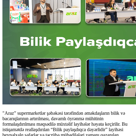
"Araz” supermarketlər şəbəkəsi tərəfindən əməkdaşların bilik və
bacarıqlarının artırılması, davamlı öyrənmə mühitinin
formalaşdırılması məqsədilə müxtəlif layihələr həyata keçirilir. Bu
istiqamətdə reallaşdırılan “Bilik paylaşdıqca dəyərlidir” layihəsi
beynəlxalq səfərlər və təcrübə mübadilələri zamanı qazanılan