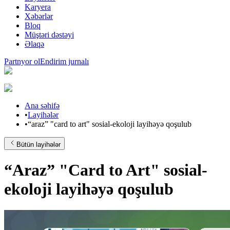
Karyera
Xəbərlər
Bloq
Müştəri dəstəyi
Əlaqə
Partnyor ol
Endirim jurnalı
Ana səhifə
•
Layihələr
•
“araz” "card to art" sosial-ekoloji layihəyə qoşulub
Bütün layihələr
“Araz” "Card to Art" sosial-
ekoloji layihəyə qoşulub