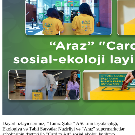
Dəyərli izləyicilərimiz, “Təmiz Şəhər” ASC-nin təşkilatçılığı,
Ekologiya və Təbii Sərvətlər Nazirliyi və "Araz" supermarketlər
şəbəkəsinin dəstəyi ilə "Card to Art" sosial-ekoloji layihəyə