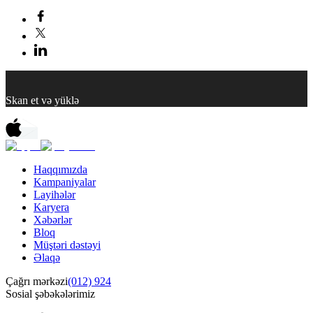
Skan et və yüklə
Haqqımızda
Kampaniyalar
Layihələr
Karyera
Xəbərlər
Bloq
Müştəri dəstəyi
Əlaqə
Çağrı mərkəzi
(012) 924
Sosial şəbəkələrimiz