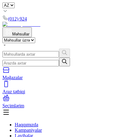
(012) 924
Məhsullar
Mağazalar
Araz tətbiqi
Seçimlərim
Haqqımızda
Kampaniyalar
Layihələr