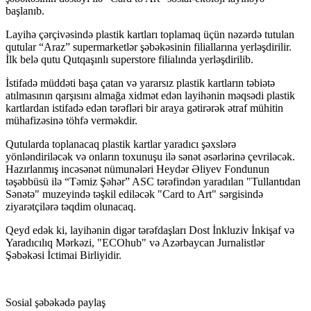
başlanıb.
Layihə çərçivəsində plastik kartları toplamaq üçün nəzərdə tutulan
qutular “Araz” supermarketlər şəbəkəsinin filiallarına yerləşdirilir.
İlk belə qutu Qutqaşınlı superstore filialında yerləşdirilib.
İstifadə müddəti başa çatan və yararsız plastik kartların təbiətə
atılmasının qarşısını almağa xidmət edən layihənin məqsədi plastik
kartlardan istifadə edən tərəfləri bir araya gətirərək ətraf mühitin
mühafizəsinə töhfə verməkdir.
Qutularda toplanacaq plastik kartlar yaradıcı şəxslərə
yönləndiriləcək və onların toxunuşu ilə sənət əsərlərinə çevriləcək.
Hazırlanmış incəsənət nümunələri Heydər Əliyev Fondunun
təşəbbüsü ilə “Təmiz Şəhər” ASC tərəfindən yaradılan "Tullantıdan
Sənətə" muzeyində təşkil ediləcək "Card to Art" sərgisində
ziyarətçilərə təqdim olunacaq.
Qeyd edək ki, layihənin digər tərəfdaşları Dost İnkluziv İnkişaf və
Yaradıcılıq Mərkəzi, "ECOhub" və Azərbaycan Jurnalistlər
Şəbəkəsi İctimai Birliyidir.
Sosial şəbəkədə paylaş