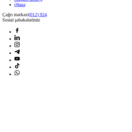
Əlaqə
Çağrı mərkəzi
(012) 924
Sosial şəbəkələrimiz