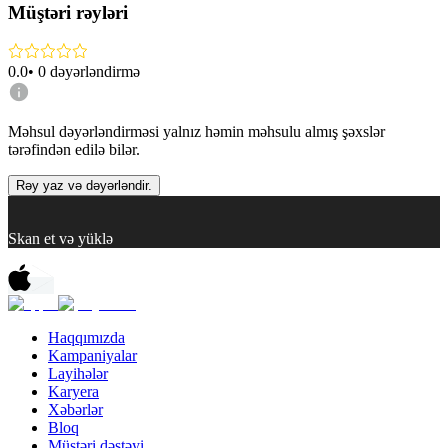
Müştəri rəyləri
0.0
•
0
dəyərləndirmə
Məhsul dəyərləndirməsi yalnız həmin məhsulu almış şəxslər
tərəfindən edilə bilər.
Rəy yaz və dəyərləndir.
Skan et və yüklə
Haqqımızda
Kampaniyalar
Layihələr
Karyera
Xəbərlər
Bloq
Müştəri dəstəyi