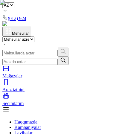
(012) 924
Məhsullar
Mağazalar
Araz tətbiqi
Seçimlərim
Haqqımızda
Kampaniyalar
Layihələr