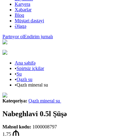
Karyera
Xəbərlər
Bloq
Müştəri dəstəyi
Əlaqə
Partnyor ol
Endirim jurnalı
Ana səhifə
•
Spirtsiz içkilər
•
Su
•
Qazlı su
•
Qazlı mineral su
Kateqoriya
:
Qazlı mineral su
Nabeghlavi 0.5l Şüşə
Məhsul kodu
:
1000008797
1.75