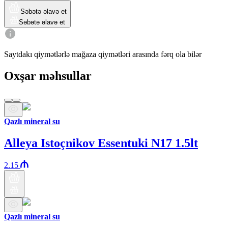
Səbətə əlavə et
Səbətə əlavə et
Saytdakı qiymətlərlə mağaza qiymətləri arasında fərq ola bilər
Oxşar məhsullar
Qazlı mineral su
Alleya Istoçnikov Essentuki N17 1.5lt
2.15
Qazlı mineral su