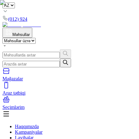
(012) 924
Məhsullar
Mağazalar
Araz tətbiqi
Seçimlərim
Haqqımızda
Kampaniyalar
Layihələr