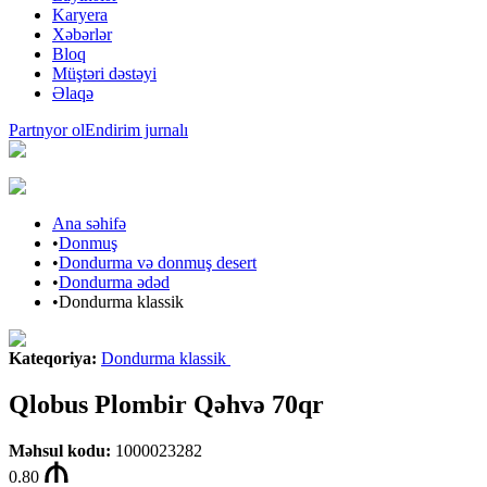
Karyera
Xəbərlər
Bloq
Müştəri dəstəyi
Əlaqə
Partnyor ol
Endirim jurnalı
Ana səhifə
•
Donmuş
•
Dondurma və donmuş desert
•
Dondurma ədəd
•
Dondurma klassik
Kateqoriya
:
Dondurma klassik
Qlobus Plombir Qəhvə 70qr
Məhsul kodu
:
1000023282
0.80