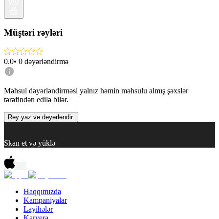
Müştəri rəyləri
0.0
•
0
dəyərləndirmə
Məhsul dəyərləndirməsi yalnız həmin məhsulu almış şəxslər
tərəfindən edilə bilər.
Rəy yaz və dəyərləndir.
Skan et və yüklə
Haqqımızda
Kampaniyalar
Layihələr
Karyera