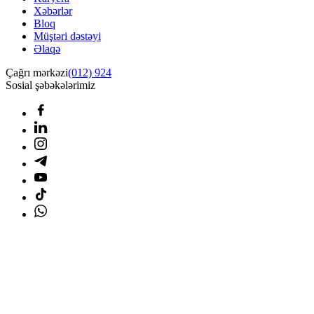
Xəbərlər
Bloq
Müştəri dəstəyi
Əlaqə
Çağrı mərkəzi
(012) 924
Sosial şəbəkələrimiz