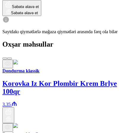
Səbətə əlavə et
Səbətə əlavə et
Saytdakı qiymətlərlə mağaza qiymətləri arasında fərq ola bilər
Oxşar məhsullar
Dondurma klassik
Korovka Iz Kor Plombir Krem Brlye
100qr
3.35