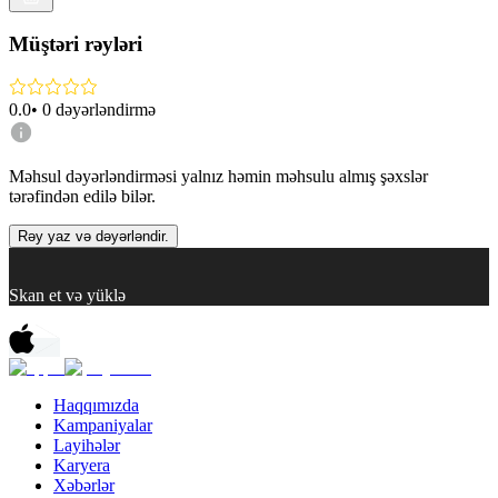
Müştəri rəyləri
0.0
•
0
dəyərləndirmə
Məhsul dəyərləndirməsi yalnız həmin məhsulu almış şəxslər
tərəfindən edilə bilər.
Rəy yaz və dəyərləndir.
Skan et və yüklə
Haqqımızda
Kampaniyalar
Layihələr
Karyera
Xəbərlər