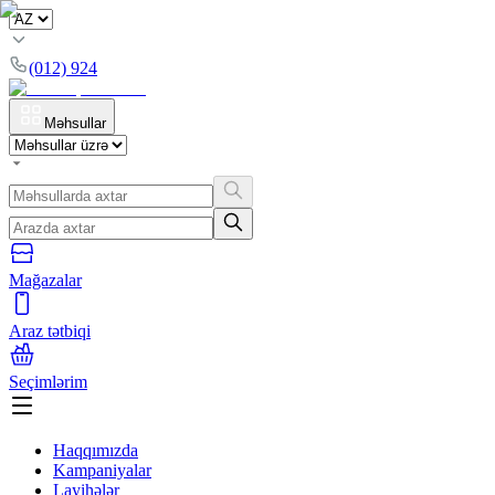
(012) 924
Məhsullar
Mağazalar
Araz tətbiqi
Seçimlərim
Haqqımızda
Kampaniyalar
Layihələr