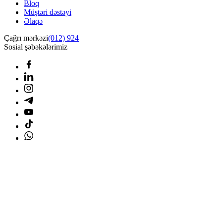
Bloq
Müştəri dəstəyi
Əlaqə
Çağrı mərkəzi
(012) 924
Sosial şəbəkələrimiz