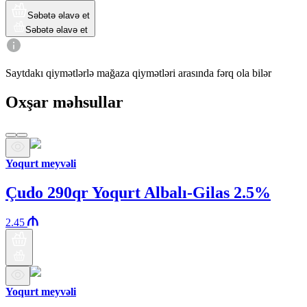
Səbətə əlavə et
Səbətə əlavə et
Saytdakı qiymətlərlə mağaza qiymətləri arasında fərq ola bilər
Oxşar məhsullar
Yoqurt meyvəli
Çudo 290qr Yoqurt Albalı-Gilas 2.5%
2.45
Yoqurt meyvəli