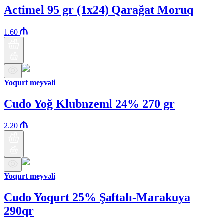
Actimel 95 gr (1x24) Qarağat Moruq
1.60
Yoqurt meyvəli
Cudo Yoğ Klubnzeml 24% 270 gr
2.20
Yoqurt meyvəli
Cudo Yoqurt 25% Şaftalı-Marakuya
290qr