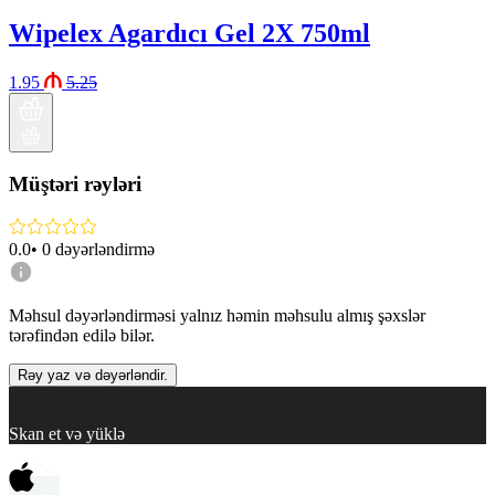
Wipelex Agardıcı Gel 2X 750ml
1.95
5.25
Müştəri rəyləri
0.0
•
0
dəyərləndirmə
Məhsul dəyərləndirməsi yalnız həmin məhsulu almış şəxslər
tərəfindən edilə bilər.
Rəy yaz və dəyərləndir.
Skan et və yüklə