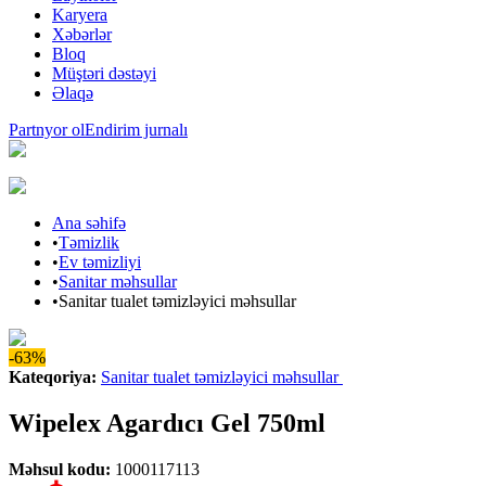
Karyera
Xəbərlər
Bloq
Müştəri dəstəyi
Əlaqə
Partnyor ol
Endirim jurnalı
Ana səhifə
•
Təmizlik
•
Ev təmizliyi
•
Sanitar məhsullar
•
Sanitar tualet təmizləyici məhsullar
-63%
Kateqoriya
:
Sanitar tualet təmizləyici məhsullar
Wipelex Agardıcı Gel 750ml
Məhsul kodu
:
1000117113