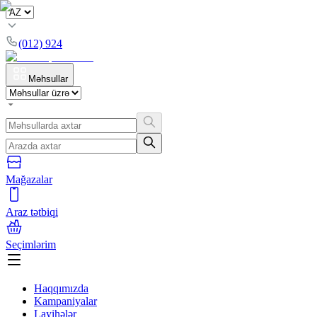
(012) 924
Məhsullar
Mağazalar
Araz tətbiqi
Seçimlərim
Haqqımızda
Kampaniyalar
Layihələr