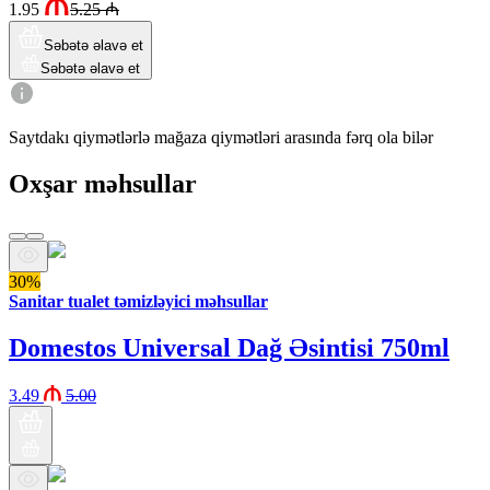
1.95
5.25
₼
Səbətə əlavə et
Səbətə əlavə et
Saytdakı qiymətlərlə mağaza qiymətləri arasında fərq ola bilər
Oxşar məhsullar
30%
Sanitar tualet təmizləyici məhsullar
Domestos Universal Dağ Əsintisi 750ml
3.49
5.00