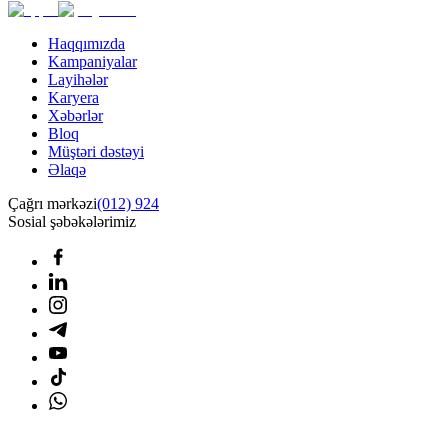
Haqqımızda
Kampaniyalar
Layihələr
Karyera
Xəbərlər
Bloq
Müştəri dəstəyi
Əlaqə
Çağrı mərkəzi
(012) 924
Sosial şəbəkələrimiz