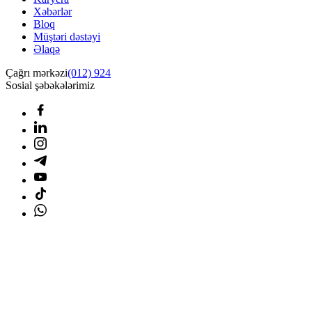
Xəbərlər
Bloq
Müştəri dəstəyi
Əlaqə
Çağrı mərkəzi
(012) 924
Sosial şəbəkələrimiz