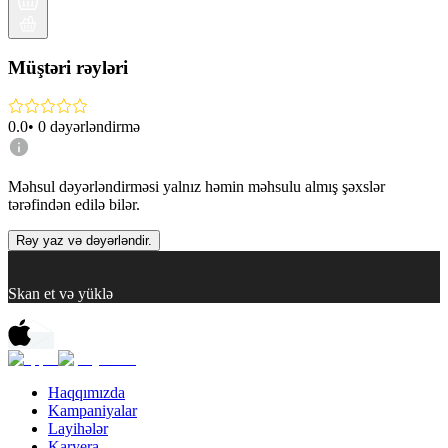
Müştəri rəyləri
0.0
•
0
dəyərləndirmə
Məhsul dəyərləndirməsi yalnız həmin məhsulu almış şəxslər
tərəfindən edilə bilər.
Rəy yaz və dəyərləndir.
Skan et və yüklə
Haqqımızda
Kampaniyalar
Layihələr
Karyera