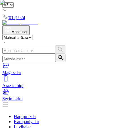
(012) 924
Məhsullar
Mağazalar
Araz tətbiqi
Seçimlərim
Haqqımızda
Kampaniyalar
Layihələr