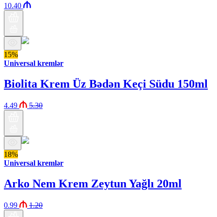
10.40
15%
Universal kremlər
Biolita Krem Üz Bədən Keçi Südu 150ml
4.49
5.30
18%
Universal kremlər
Arko Nem Krem Zeytun Yağlı 20ml
0.99
1.20