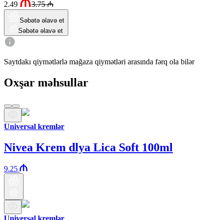
2.49
3.75
₼
Səbətə əlavə et
Səbətə əlavə et
Saytdakı qiymətlərlə mağaza qiymətləri arasında fərq ola bilər
Oxşar məhsullar
Universal kremlər
Nivea Krem dlya Lica Soft 100ml
9.25
Universal kremlər