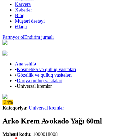
Karyera
Xəbərlər
Bloq
Müştəri dəstəyi
Əlaqə
Partnyor ol
Endirim jurnalı
Ana səhifə
•
Kosmetika və qulluq vasitələri
•
Gözəllik və qulluq vasitələri
•
Dəriyə qulluq vasitələri
•
Universal kremlər
-34%
Kateqoriya
:
Universal kremlər
Arko Krem Avokado Yağı 60ml
Məhsul kodu
:
1000018008