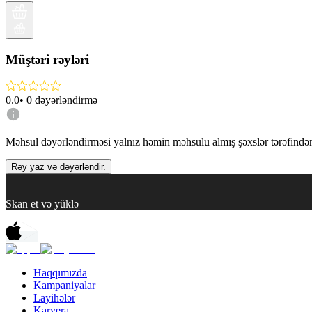
Müştəri rəyləri
0.0
•
0
dəyərləndirmə
Məhsul dəyərləndirməsi yalnız həmin məhsulu almış şəxslər tərəfindən 
Rəy yaz və dəyərləndir.
Skan et və yüklə
Haqqımızda
Kampaniyalar
Layihələr
Karyera