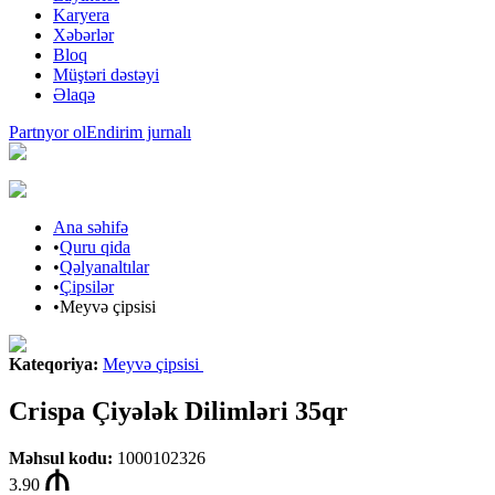
Karyera
Xəbərlər
Bloq
Müştəri dəstəyi
Əlaqə
Partnyor ol
Endirim jurnalı
Ana səhifə
•
Quru qida
•
Qəlyanaltılar
•
Çipsilər
•
Meyvə çipsisi
Kateqoriya
:
Meyvə çipsisi
Crispa Çiyələk Dilimləri 35qr
Məhsul kodu
:
1000102326
3.90