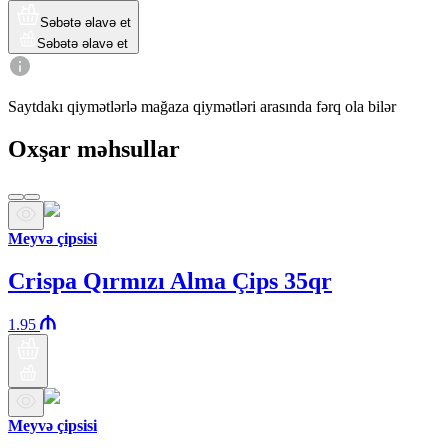
Səbətə əlavə et
Səbətə əlavə et
Saytdakı qiymətlərlə mağaza qiymətləri arasında fərq ola bilər
Oxşar məhsullar
Meyvə çipsisi
Crispa Qırmızı Alma Çips 35qr
1.95
Meyvə çipsisi