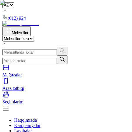
(012) 924
Məhsullar
Mağazalar
Araz tətbiqi
Seçimlərim
Haqqımızda
Kampaniyalar
Layihələr