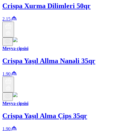
Crispa Xurma Dilimleri 50qr
2.15
Meyvə çipsisi
Crispa Yaşıl Allma Nanəli 35qr
1.90
Meyvə çipsisi
Crispa Yaşıl Alma Çips 35qr
1.90