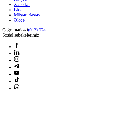
Xəbərlər
Bloq
Müştəri dəstəyi
Əlaqə
Çağrı mərkəzi
(012) 924
Sosial şəbəkələrimiz