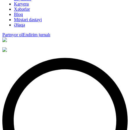
Karyera
Xəbərlər
Bloq
Müştəri dəstəyi
Əlaqə
Partnyor ol
Endirim jurnalı