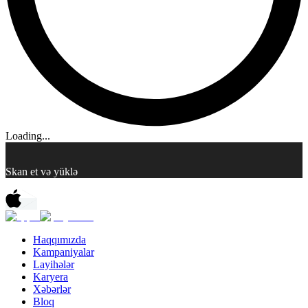
Loading...
Skan et və yüklə
Haqqımızda
Kampaniyalar
Layihələr
Karyera
Xəbərlər
Bloq