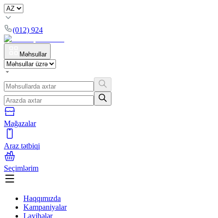
(012) 924
Məhsullar
Mağazalar
Araz tətbiqi
Seçimlərim
Haqqımızda
Kampaniyalar
Layihələr