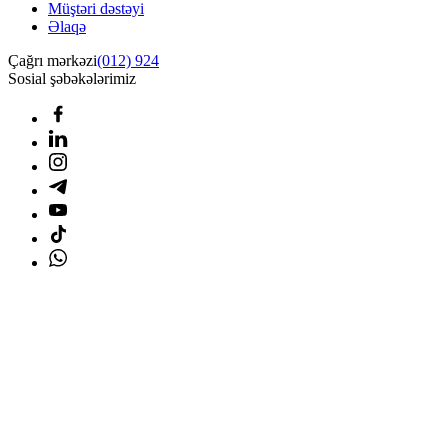
Müştəri dəstəyi
Əlaqə
Çağrı mərkəzi
(012) 924
Sosial şəbəkələrimiz