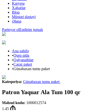
Karyera
Xəbərlər
Bloq
Müştəri dəstəyi
Əlaqə
Partnyor ol
Endirim jurnalı
Ana səhifə
•
Quru qida
•
Qəlyanaltılar
•
Çərəz paket
•
Günəbaxan tumu paket
Kateqoriya
:
Günəbaxan tumu paket
Patron Yaquar Ala Tum 100 qr
Məhsul kodu
:
1000012574
1.45