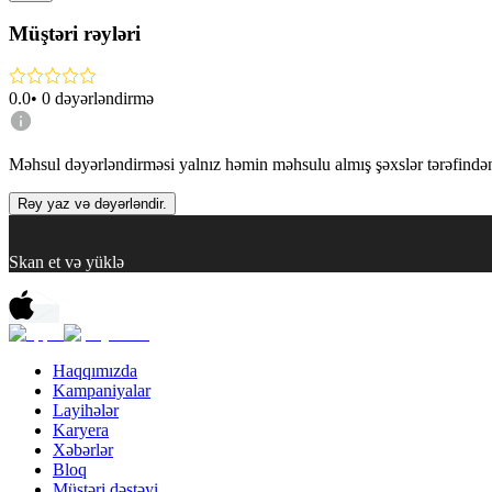
Müştəri rəyləri
0.0
•
0
dəyərləndirmə
Məhsul dəyərləndirməsi yalnız həmin məhsulu almış şəxslər tərəfindən 
Rəy yaz və dəyərləndir.
Skan et və yüklə
Haqqımızda
Kampaniyalar
Layihələr
Karyera
Xəbərlər
Bloq
Müştəri dəstəyi