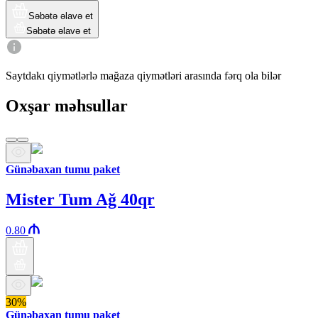
Səbətə əlavə et
Səbətə əlavə et
Saytdakı qiymətlərlə mağaza qiymətləri arasında fərq ola bilər
Oxşar məhsullar
Günəbaxan tumu paket
Mister Tum Ağ 40qr
0.80
30%
Günəbaxan tumu paket