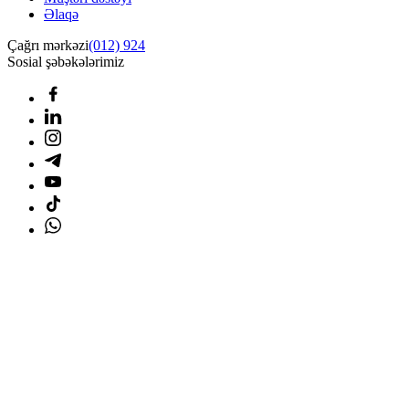
Əlaqə
Çağrı mərkəzi
(012) 924
Sosial şəbəkələrimiz