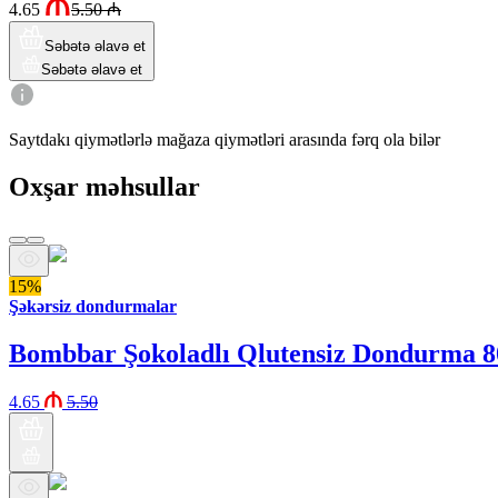
4.65
5.50
₼
Səbətə əlavə et
Səbətə əlavə et
Saytdakı qiymətlərlə mağaza qiymətləri arasında fərq ola bilər
Oxşar məhsullar
15%
Şəkərsiz dondurmalar
Bombbar Şokoladlı Qlutensiz Dondurma 8
4.65
5.50