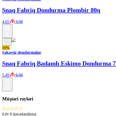
Snaq Fabriq Dondurma Plombir 80q
4.65
5.50
16%
Şəkərsiz dondurmalar
Snaq Fabriq Badamlı Eskimo Dondurma 7
5.49
6.50
Müştəri rəyləri
0.0
•
0
dəyərləndirmə