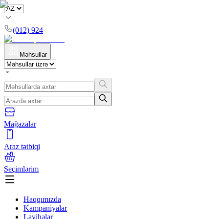
(012) 924
Məhsullar
Mağazalar
Araz tətbiqi
Seçimlərim
Haqqımızda
Kampaniyalar
Layihələr