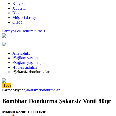
Karyera
Xəbərlər
Bloq
Müştəri dəstəyi
Əlaqə
Partnyor ol
Endirim jurnalı
Ana səhifə
•
Sağlam yaşam
•
Sağlam yaşam qidaları
•
Fitnes qidaları
•
Şəkərsiz dondurmalar
-15%
Kateqoriya
:
Şəkərsiz dondurmalar
Bombbar Dondurma Şəkərsiz Vanil 80qr
Məhsul kodu
:
1000096881