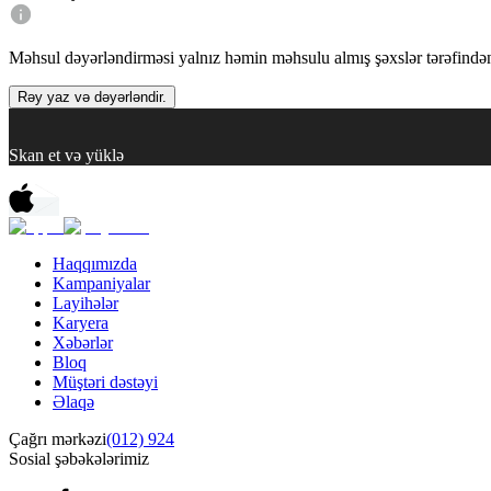
Məhsul dəyərləndirməsi yalnız həmin məhsulu almış şəxslər tərəfindən 
Rəy yaz və dəyərləndir.
Skan et və yüklə
Haqqımızda
Kampaniyalar
Layihələr
Karyera
Xəbərlər
Bloq
Müştəri dəstəyi
Əlaqə
Çağrı mərkəzi
(012) 924
Sosial şəbəkələrimiz