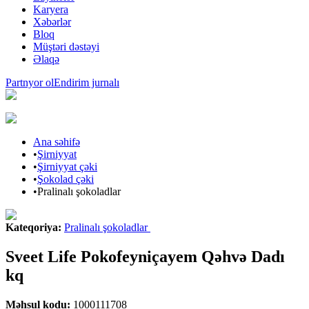
Karyera
Xəbərlər
Bloq
Müştəri dəstəyi
Əlaqə
Partnyor ol
Endirim jurnalı
Ana səhifə
•
Şirniyyat
•
Şirniyyat çəki
•
Şokolad çəki
•
Pralinalı şokoladlar
Kateqoriya
:
Pralinalı şokoladlar
Sveet Life Pokofeyniçayem Qəhvə Dadı
kq
Məhsul kodu
:
1000111708