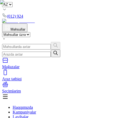
(012) 924
Məhsullar
Mağazalar
Araz tətbiqi
Seçimlərim
Haqqımızda
Kampaniyalar
Layihələr