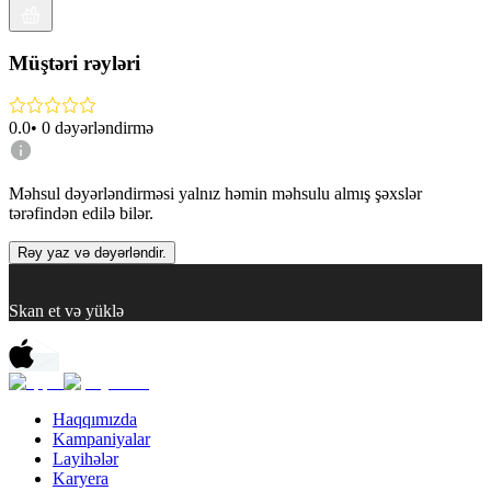
Müştəri rəyləri
0.0
•
0
dəyərləndirmə
Məhsul dəyərləndirməsi yalnız həmin məhsulu almış şəxslər
tərəfindən edilə bilər.
Rəy yaz və dəyərləndir.
Skan et və yüklə
Haqqımızda
Kampaniyalar
Layihələr
Karyera