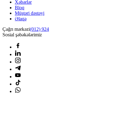
Xəbərlər
Bloq
Müştəri dəstəyi
Əlaqə
Çağrı mərkəzi
(012) 924
Sosial şəbəkələrimiz