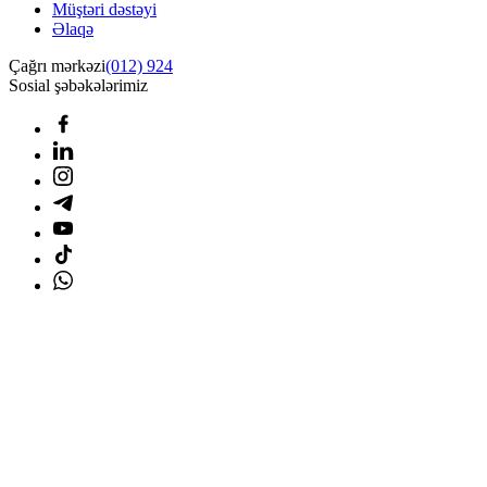
Müştəri dəstəyi
Əlaqə
Çağrı mərkəzi
(012) 924
Sosial şəbəkələrimiz