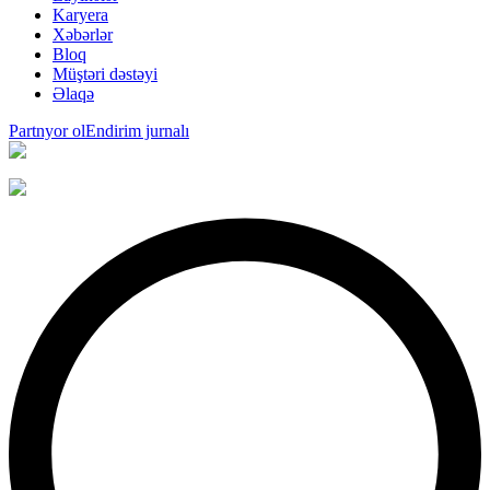
Karyera
Xəbərlər
Bloq
Müştəri dəstəyi
Əlaqə
Partnyor ol
Endirim jurnalı