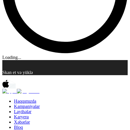
Loading...
Skan et və yüklə
Haqqımızda
Kampaniyalar
Layihələr
Karyera
Xəbərlər
Bloq