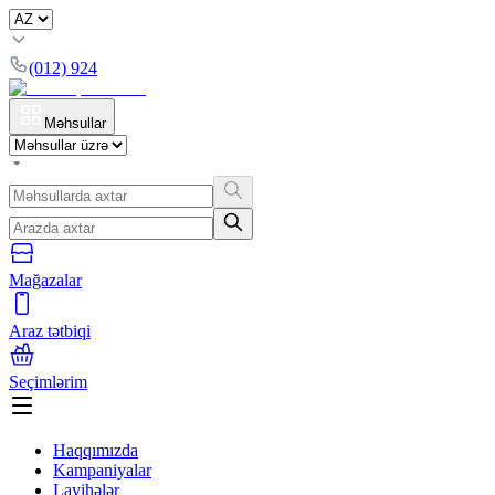
(012) 924
Məhsullar
Mağazalar
Araz tətbiqi
Seçimlərim
Haqqımızda
Kampaniyalar
Layihələr